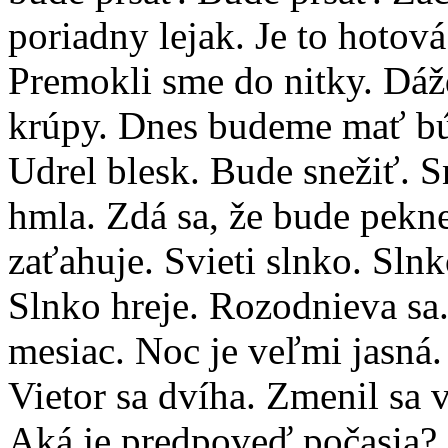
poriadny lejak. Je to hoto
Premokli sme do nitky. Dáž
krúpy. Dnes budeme mať búr
Udrel blesk. Bude snežiť. S
hmla. Zdá sa, že bude pekn
zaťahuje. Svieti slnko. Sln
Slnko hreje. Rozodnieva sa.
mesiac. Noc je veľmi jasná. 
Vietor sa dvíha. Zmenil sa v
Aká je predpoveď počasia?