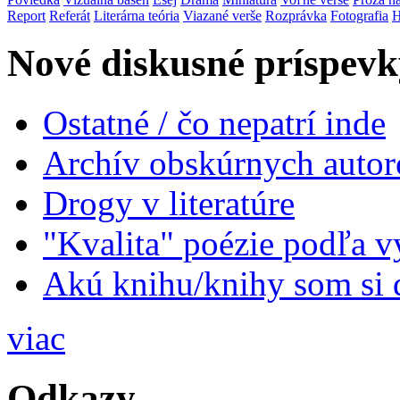
Report
Referát
Literárna teória
Viazané verše
Rozprávka
Fotografia
H
Nové diskusné príspevk
Ostatné / čo nepatrí inde
Archív obskúrnych autor
Drogy v literatúre
"Kvalita" poézie podľa v
Akú knihu/knihy som si 
viac
Odkazy