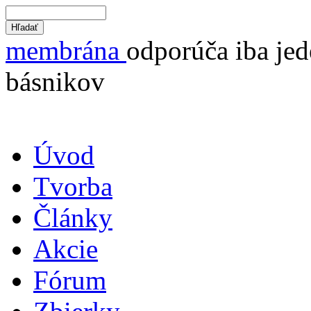
membrána
odporúča iba jed
básnikov
Úvod
Tvorba
Články
Akcie
Fórum