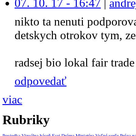
07. 10. 17 - 16:47
|
andre
nikto ta nenuti podporova
detskych otrokov tym, ze
radsej bio lokal fair trade 
odpovedať
viac
Rubriky
Poviedka
Vizuálna báseň
Esej
Dráma
Miniatúra
Voľné verše
Próza n