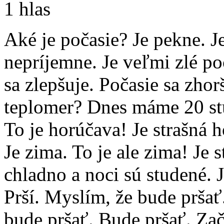
1 hlas
Aké je počasie? Je pekne. Je
nepríjemne. Je veľmi zlé po
sa zlepšuje. Počasie sa zho
teplomer? Dnes máme 20 stu
To je horúčava! Je strašná 
Je zima. To je ale zima! Je
chladno a noci sú studené. 
Prší. Myslím, že bude pršať
bude pršať. Bude pršať. Začí