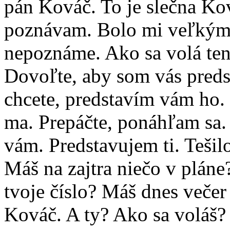
pán Kováč. To je slečna Ko
poznávam. Bolo mi veľkým 
nepoznáme. Ako sa volá ten
Dovoľte, aby som vás predst
chcete, predstavím vám ho. 
ma. Prepáčte, ponáhľam sa.
vám. Predstavujem ti. Teši
Máš na zajtra niečo v plán
tvoje číslo? Máš dnes veče
Kováč. A ty? Ako sa voláš?