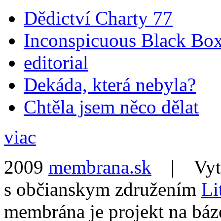
Dědictví Charty 77
Inconspicuous Black Bo
editorial
Dekáda, která nebyla?
Chtěla jsem něco dělat
viac
2009
membrana.sk
| Vytvo
s občianskym združením
Li
membrána je projekt na báz