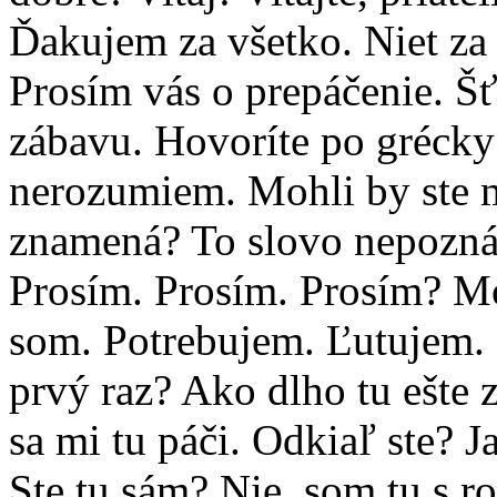
Ďakujem za všetko. Niet za 
Prosím vás o prepáčenie. Šť
zábavu. Hovoríte po grécky
nerozumiem. Mohli by ste 
znamená? To slovo nepoznám
Prosím. Prosím. Prosím? M
som. Potrebujem. Ľutujem. K
prvý raz? Ako dlho tu ešte 
sa mi tu páči. Odkiaľ ste? 
Ste tu sám? Nie, som tu s r