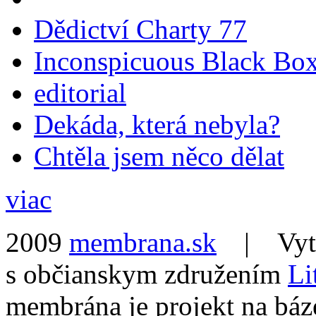
Dědictví Charty 77
Inconspicuous Black Bo
editorial
Dekáda, která nebyla?
Chtěla jsem něco dělat
viac
2009
membrana.sk
| Vytvo
s občianskym združením
Li
membrána je projekt na báz