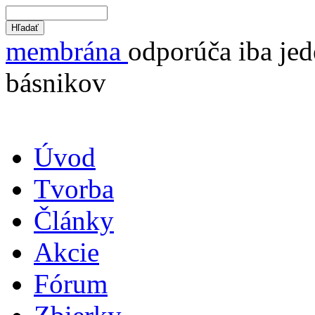
membrána
odporúča iba jed
básnikov
Úvod
Tvorba
Články
Akcie
Fórum