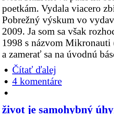
poetkám. Vydala viacero zb
Pobrežný výskum vo vydava
2009. Ja som sa však rozhod
1998 s názvom Mikronauti (
a zamerať sa na úvodnú báseň
Čítať ďalej
4 komentáre
život je samohybný úh