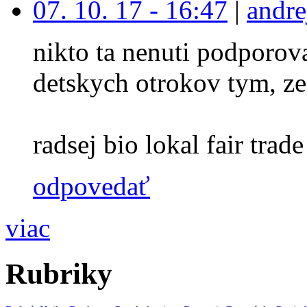
07. 10. 17 - 16:47
|
andre
nikto ta nenuti podporova
detskych otrokov tym, ze
radsej bio lokal fair trade 
odpovedať
viac
Rubriky