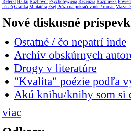
Referát
Haiku
Rozhovor
Psychohygiena
Recenzia
Rozprávka
Povied
báseň
Grafika
Miniatúra
Esej
Próza na pokračovanie / román
Viazané
Nové diskusné príspevk
Ostatné / čo nepatrí inde
Archív obskúrnych autor
Drogy v literatúre
"Kvalita" poézie podľa v
Akú knihu/knihy som si 
viac