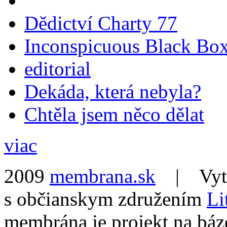
Dědictví Charty 77
Inconspicuous Black Bo
editorial
Dekáda, která nebyla?
Chtěla jsem něco dělat
viac
2009
membrana.sk
| Vytvo
s občianskym združením
Li
membrána je projekt na báz