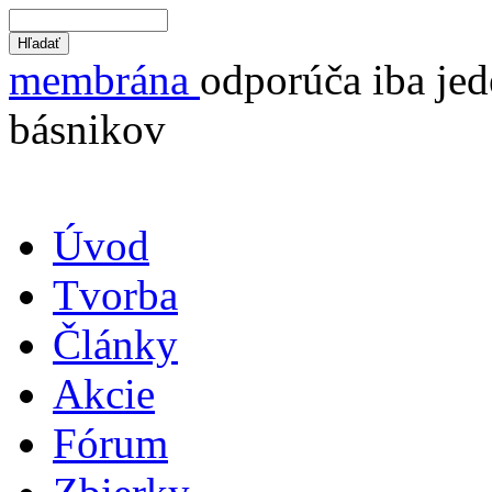
membrána
odporúča iba jed
básnikov
Úvod
Tvorba
Články
Akcie
Fórum