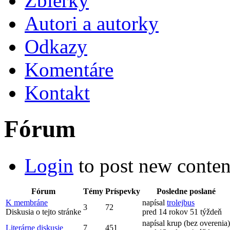
Zbierky
Autori a autorky
Odkazy
Komentáre
Kontakt
Fórum
Login
to post new conten
Fórum
Témy
Príspevky
Posledne poslané
K membráne
napísal
trolejbus
3
72
Diskusia o tejto stránke
pred 14 rokov 51 týždeň
napísal krup (bez overenia)
Literárne diskusie
7
451