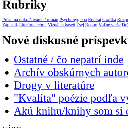
Rubriky
Próza na pokračovanie / román
Psychohygiena
Referát
Grafika
Rozp
Zápisník
Literárna teória
Vizuálna báseň
Esej
Report
Voľné verše
Dr
Nové diskusné príspevk
Ostatné / čo nepatrí inde
Archív obskúrnych autor
Drogy v literatúre
"Kvalita" poézie podľa v
Akú knihu/knihy som si 