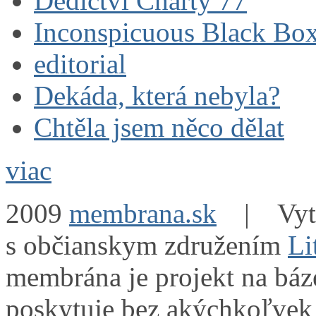
Dědictví Charty 77
Inconspicuous Black Bo
editorial
Dekáda, která nebyla?
Chtěla jsem něco dělat
viac
2009
membrana.sk
| Vytvo
s občianskym združením
Li
membrána je projekt na báz
poskytuje bez akýchkoľvek