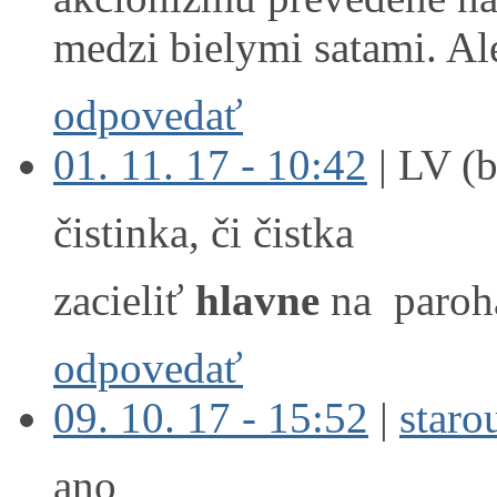
medzi bielymi satami. Ale
odpovedať
01. 11. 17 - 10:42
|
LV (b
čistinka, či čistka
zacieliť
hlavne
na paroh
odpovedať
09. 10. 17 - 15:52
|
staro
ano