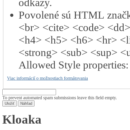
odkazy.
Povolené sú HTML značk
<br> <cite> <code> <dd
<h4> <h5> <h6> <hr> <l
<strong> <sub> <sup> <
Allowed Style properties: 
Viac informácií o možnostiach formátovania
To prevent automated spam submissions leave this field empty.
Kloaka