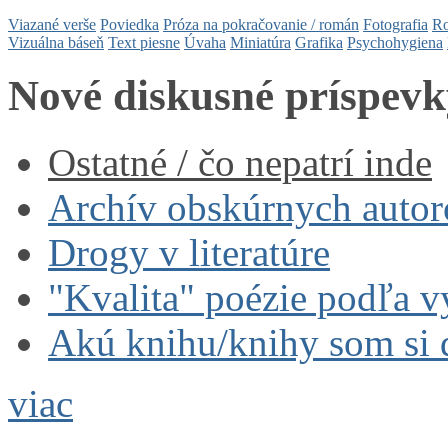
Viazané verše
Poviedka
Próza na pokračovanie / román
Fotografia
Ro
Vizuálna báseň
Text piesne
Úvaha
Miniatúra
Grafika
Psychohygiena
Nové diskusné príspevk
Ostatné / čo nepatrí inde
Archív obskúrnych autor
Drogy v literatúre
"Kvalita" poézie podľa v
Akú knihu/knihy som si 
viac