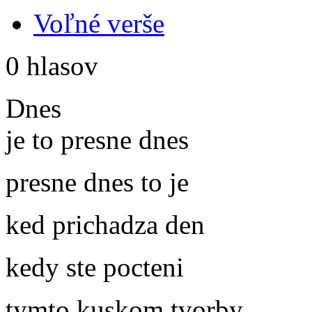
Voľné verše
0 hlasov
Dnes
je to presne dnes
presne dnes to je
ked prichadza den
kedy ste pocteni
tymto kuskom tvorby