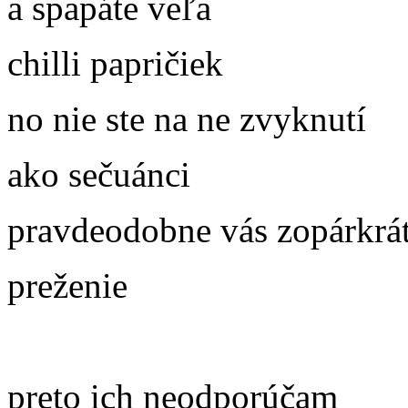
a spapáte veľa
chilli papričiek
no nie ste na ne zvyknutí
ako sečuánci
pravdeodobne vás zopárkrá
preženie
preto ich neodporúčam