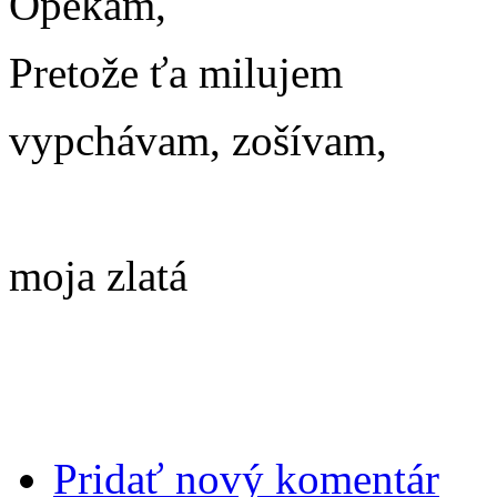
Opekám,
Pretože ťa milujem
vypchávam, zošívam,
m
oja zlatá
Pridať nový komentár