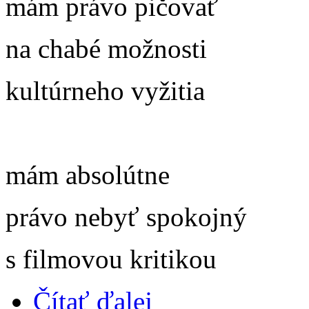
mám právo pičovať
na chabé možnosti
kultúrneho vyžitia
mám absolútne
právo nebyť spokojný
s filmovou kritikou
Čítať ďalej