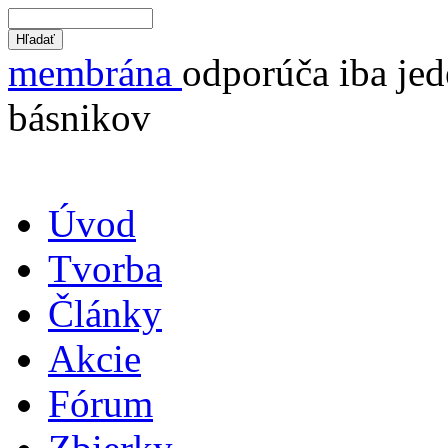
membrána
odporúča iba jed
básnikov
Úvod
Tvorba
Články
Akcie
Fórum