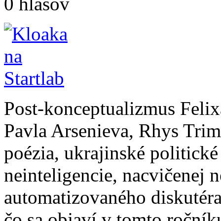
0 hlasov
Post-konceptualizmus Felix
Pavla Arsenieva, Rhys Trim
poézia, ukrajinské politick
neinteligencie, nacvičenej n
automatizovaného diskutéra 
čo sa objaví v tomto ročník