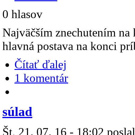
0 hlasov
Najväčším znechutením na k
hlavná postava na konci príb
Čítať ďalej
1 komentár
súlad
Št, 21. 07. 16 - 18:02 posla