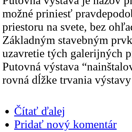
Putovná výstava je názov pr
možné priniesť pravdepodo
priestoru na svete, bez ohľ
Základným stavebným prvko
uzavretie tých galerijných 
Putovná výstava “nainštalov
rovná dĺžke trvania výstavy
Čítať ďalej
Pridať nový komentár