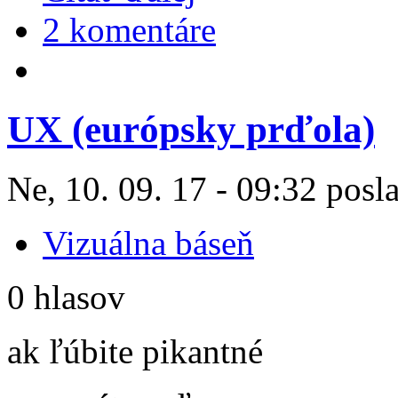
2 komentáre
UX (európsky prďola)
Ne, 10. 09. 17 - 09:32 posl
Vizuálna báseň
0 hlasov
ak ľúbite pikantné