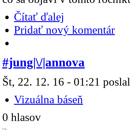
Čítať ďalej
Pridať nový komentár
#jung|\/|annova
Št, 22. 12. 16 - 01:21 posla
Vizuálna báseň
0 hlasov