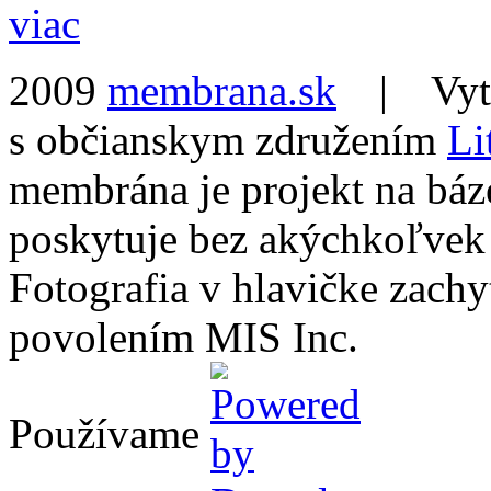
viac
2009
membrana.sk
| Vytvo
s občianskym združením
Li
membrána je projekt na báz
poskytuje bez akýchkoľvek
Fotografia v hlavičke zach
povolením MIS Inc.
Používame