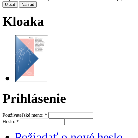
Kloaka
Prihlásenie
Používateľské meno:
*
Heslo:
*
Požiadať o nové heslo