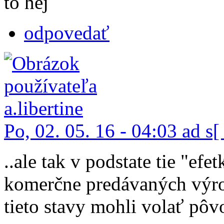
to hej
odpovedať
Po, 02. 05. 16 - 04:03 ad s[
..ale tak v podstate tie "efe
komerčne predávaných výrob
tieto stavy mohli volať pôv