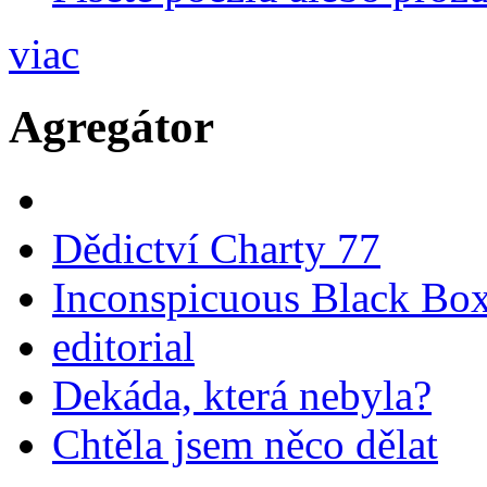
viac
Agregátor
Dědictví Charty 77
Inconspicuous Black Bo
editorial
Dekáda, která nebyla?
Chtěla jsem něco dělat