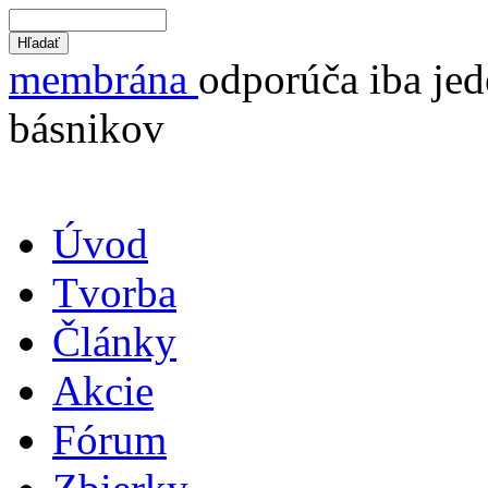
membrána
odporúča iba jed
básnikov
Úvod
Tvorba
Články
Akcie
Fórum