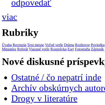
odpovedať
viac
Rubriky
Úvaha
Recenzia
Text piesne
Voľné verše
Dráma
Rozhovor
Poviedka
Miniatúra
Referát
Viazané verše
Rozprávka
Esej
Fotografia
Zápisník
Nové diskusné príspevk
Ostatné / čo nepatrí inde
Archív obskúrnych autor
Drogy v literatúre