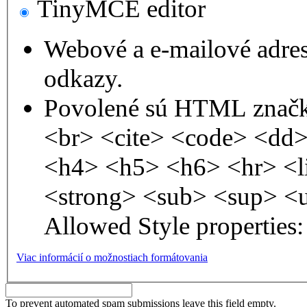
TinyMCE editor
Webové a e-mailové adre
odkazy.
Povolené sú HTML značk
<br> <cite> <code> <dd
<h4> <h5> <h6> <hr> <l
<strong> <sub> <sup> <
Allowed Style properties: 
Viac informácií o možnostiach formátovania
To prevent automated spam submissions leave this field empty.