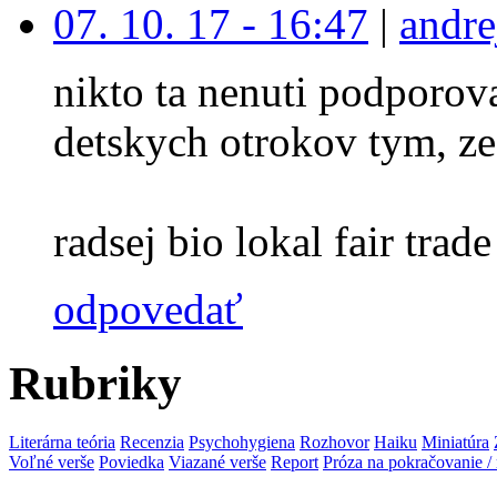
07. 10. 17 - 16:47
|
andre
nikto ta nenuti podporova
detskych otrokov tym, ze
radsej bio lokal fair trade 
odpovedať
Rubriky
Literárna teória
Recenzia
Psychohygiena
Rozhovor
Haiku
Miniatúra
Voľné verše
Poviedka
Viazané verše
Report
Próza na pokračovanie /