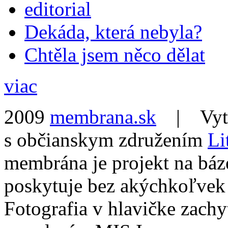
editorial
Dekáda, která nebyla?
Chtěla jsem něco dělat
viac
2009
membrana.sk
| Vytvo
s občianskym združením
Li
membrána je projekt na báz
poskytuje bez akýchkoľvek
Fotografia v hlavičke zach