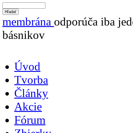
membrána
odporúča iba jed
básnikov
Úvod
Tvorba
Články
Akcie
Fórum