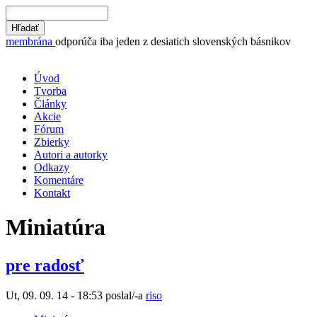
membrána
odporúča iba jeden z desiatich slovenských básnikov
Úvod
Tvorba
Články
Akcie
Fórum
Zbierky
Autori a autorky
Odkazy
Komentáre
Kontakt
Miniatúra
pre radosť
Ut, 09. 09. 14 - 18:53 poslal/-a
riso