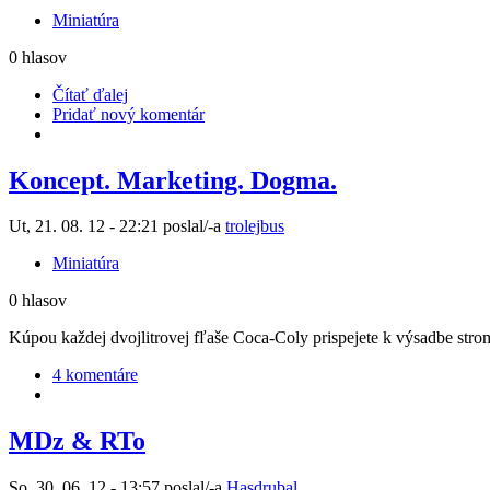
Miniatúra
0 hlasov
Čítať ďalej
Pridať nový komentár
Koncept. Marketing. Dogma.
Ut, 21. 08. 12 - 22:21 poslal/-a
trolejbus
Miniatúra
0 hlasov
Kúpou každej dvojlitrovej fľaše Coca-Coly prispejete k výsadbe str
4 komentáre
MDz & RTo
So, 30. 06. 12 - 13:57 poslal/-a
Hasdrubal