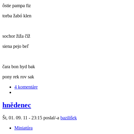
ôstie pampa fiz
torba žabó klen
sochor žiža číž
siena pejo beľ
čara bon hyd bak
pony rek rov sak
4 komentáre
hnědenec
Št, 01. 09. 11 - 23:15 poslal/-a
bazilišek
Miniatúra