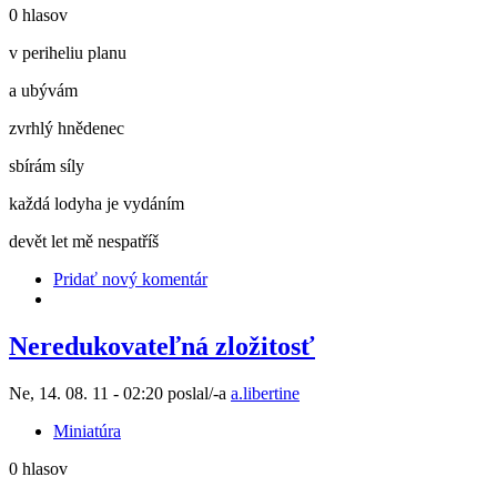
0 hlasov
v periheliu planu
a ubývám
zvrhlý hnědenec
sbírám síly
každá lodyha je vydáním
devět let mě nespatříš
Pridať nový komentár
Neredukovateľná zložitosť
Ne, 14. 08. 11 - 02:20 poslal/-a
a.libertine
Miniatúra
0 hlasov