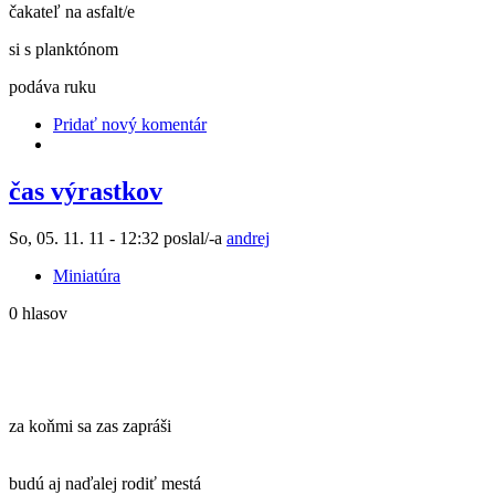
čakateľ na asfalt/e
si s planktónom
podáva ruku
Pridať nový komentár
čas výrastkov
So, 05. 11. 11 - 12:32 poslal/-a
andrej
Miniatúra
0 hlasov
za koňmi sa zas zapráši
budú aj naďalej rodiť mestá