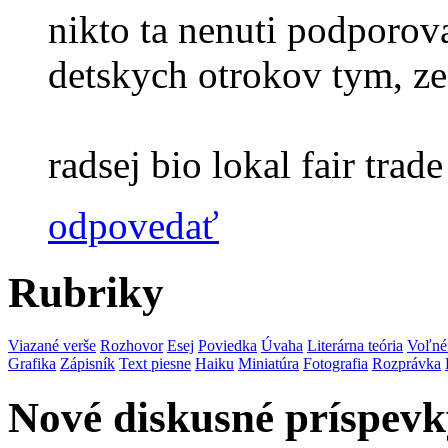
nikto ta nenuti podporova
detskych otrokov tym, ze
radsej bio lokal fair trade 
odpovedať
Rubriky
Viazané verše
Rozhovor
Esej
Poviedka
Úvaha
Literárna teória
Voľné
Grafika
Zápisník
Text piesne
Haiku
Miniatúra
Fotografia
Rozprávka
Nové diskusné príspevk