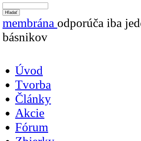
membrána
odporúča iba jed
básnikov
Úvod
Tvorba
Články
Akcie
Fórum