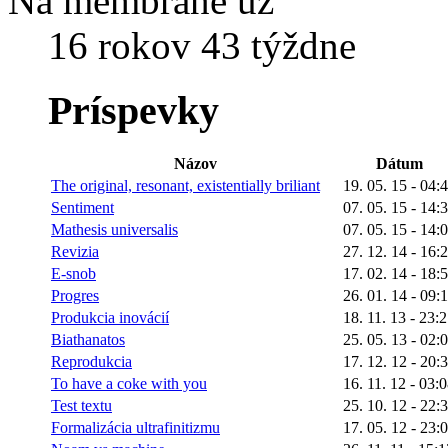
Na membráne už
16 rokov 43 týždne
Príspevky
Názov
Dátum
The original, resonant, existentially briliant
19. 05. 15 - 04:
Sentiment
07. 05. 15 - 14:
Mathesis universalis
07. 05. 15 - 14:
Revizia
27. 12. 14 - 16:
E-snob
17. 02. 14 - 18:
Progres
26. 01. 14 - 09:
Produkcia inovácií
18. 11. 13 - 23:
Biathanatos
25. 05. 13 - 02:
Reprodukcia
17. 12. 12 - 20:
To have a coke with you
16. 11. 12 - 03:
Test textu
25. 10. 12 - 22:
Formalizácia ultrafinitizmu
17. 05. 12 - 23: