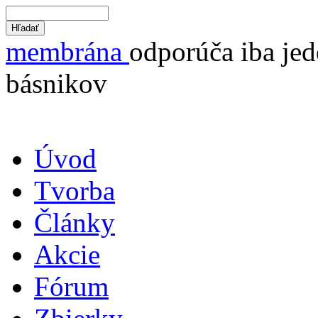
membrána
odporúča iba jed
básnikov
Úvod
Tvorba
Články
Akcie
Fórum