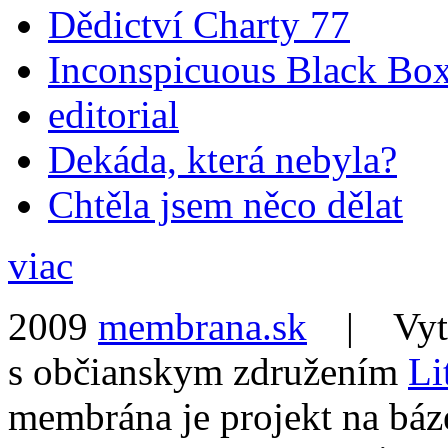
Dědictví Charty 77
Inconspicuous Black Bo
editorial
Dekáda, která nebyla?
Chtěla jsem něco dělat
viac
2009
membrana.sk
| Vytvo
s občianskym združením
Li
membrána je projekt na báz