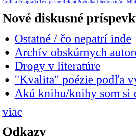
Grafika
Fotografia
Text piesne
Referát
Poviedka
Literárna teória
Mini
Nové diskusné príspevk
Ostatné / čo nepatrí inde
Archív obskúrnych autor
Drogy v literatúre
"Kvalita" poézie podľa v
Akú knihu/knihy som si 
viac
Odkazy