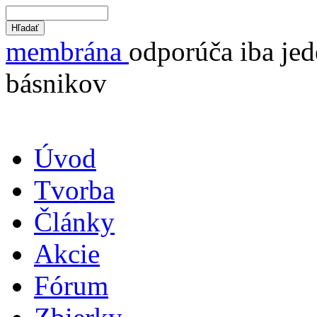
membrána
odporúča iba jed
básnikov
Úvod
Tvorba
Články
Akcie
Fórum