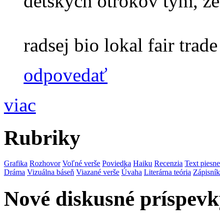
detskych otrokov tym, ze
radsej bio lokal fair trade 
odpovedať
viac
Rubriky
Grafika
Rozhovor
Voľné verše
Poviedka
Haiku
Recenzia
Text piesne
Dráma
Vizuálna báseň
Viazané verše
Úvaha
Literárna teória
Zápisník
Nové diskusné príspevk