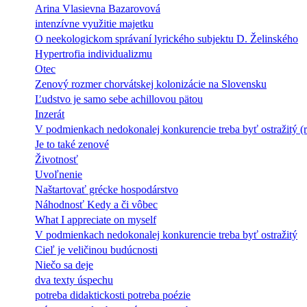
Arina Vlasievna Bazarovová
intenzívne využitie majetku
O neekologickom správaní lyrického subjektu D. Želinského
Hypertrofia individualizmu
Otec
Zenový rozmer chorvátskej kolonizácie na Slovensku
Ľudstvo je samo sebe achillovou pätou
Inzerát
V podmienkach nedokonalej konkurencie treba byť ostražitý (
Je to také zenové
Životnosť
Uvoľnenie
Naštartovať grécke hospodárstvo
Náhodnosť Kedy a či vôbec
What I appreciate on myself
V podmienkach nedokonalej konkurencie treba byť ostražitý
Cieľ je veličinou budúcnosti
Niečo sa deje
dva texty úspechu
potreba didaktickosti potreba poézie