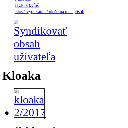
11:36 a kvíliš
citové vydieranie / niečo na ten spôsob
Kloaka