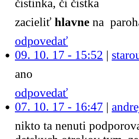
čistinka, či čistka
zacieliť
hlavne
na paroh
odpovedať
09. 10. 17 - 15:52
|
staro
ano
odpovedať
07. 10. 17 - 16:47
|
andre
nikto ta nenuti podporova