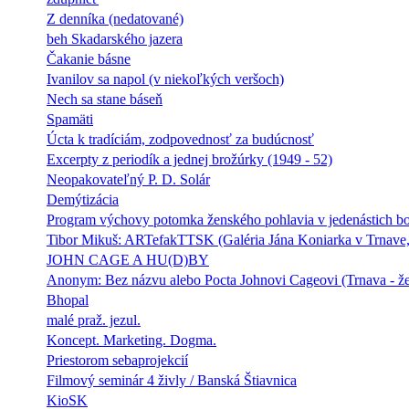
Z denníka (nedatované)
beh Skadarského jazera
Čakanie básne
Ivanilov sa napol (v niekoľkých veršoch)
Nech sa stane báseň
Spamäti
Úcta k tradíciám, zodpovednosť za budúcnosť
Excerpty z periodík a jednej brožúrky (1949 - 52)
Neopakovateľný P. D. Solár
Demýtizácia
Program výchovy potomka ženského pohlavia v jedenástich b
Tibor Mikuš: ARTefakTTSK (Galéria Jána Koniarka v Trnave, 
JOHN CAGE A HU(D)BY
Anonym: Bez názvu alebo Pocta Johnovi Cageovi (Trnava - žel
Bhopal
malé praž. jezul.
Koncept. Marketing. Dogma.
Priestorom sebaprojekcií
Filmový seminár 4 živly / Banská Štiavnica
KioSK