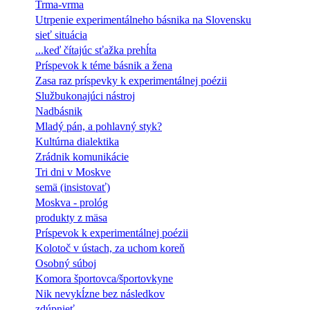
Trma-vrma
Utrpenie experimentálneho básnika na Slovensku
sieť situácia
...keď čítajúc sťažka prehĺta
Príspevok k téme básnik a žena
Zasa raz príspevky k experimentálnej poézii
Službukonajúci nástroj
Nadbásnik
Mladý pán, a pohlavný styk?
Kultúrna dialektika
Zrádnik komunikácie
Tri dni v Moskve
semä (insistovať)
Moskva - prológ
produkty z mäsa
Príspevok k experimentálnej poézii
Kolotoč v ústach, za uchom koreň
Osobný súboj
Komora športovca/športovkyne
Nik nevykĺzne bez následkov
zdúpnieť