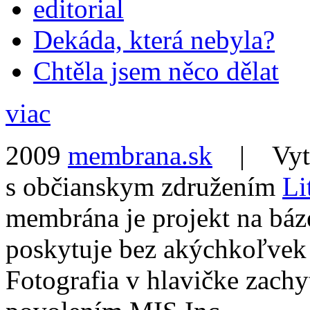
editorial
Dekáda, která nebyla?
Chtěla jsem něco dělat
viac
2009
membrana.sk
| Vytvo
s občianskym združením
Li
membrána je projekt na báz
poskytuje bez akýchkoľvek
Fotografia v hlavičke zach