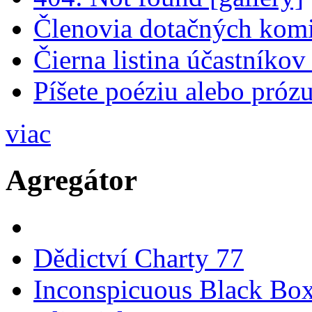
Členovia dotačných komis
Čierna listina účastníkov
Píšete poéziu alebo prózu
viac
Agregátor
Dědictví Charty 77
Inconspicuous Black Bo