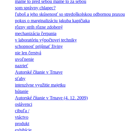
máme to pred sebou máme to za sebou
som správny chlapec?
ľuboš a jeho skúsenosť so stredoškolskou odbornou praxou
pokus o marginalizáciu jakuba kapičiaka
rôzny strih rôzne zdobený
mechanizácia čerpania
v laboratóriu výpočtovej techniky
schopnosť prijímať živiny
nie len čerstvá
uvoľnenie
nazrieť
Autorské čítanie v Trnave
sťahy
intenzívne využitie majetku
hútanie
Autorské čítanie v Trnave (4. 12. 2009)
oslávenci
cibuľa /
vtáctvo
produkt
exhibície