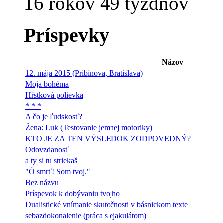
16 rokov 49 týždňov
Príspevky
Názov
12. mája 2015 (Pribinova, Bratislava)
Moja bohéma
Hŕstková polievka
* * *
A čo je ľudskosť?
Žena: Luk (Testovanie jemnej motoriky)
KTO JE ZA TEN VÝSLEDOK ZODPOVEDNÝ?
Odovzdanosť
a ty si tu striekaš
"Ó smrť! Som tvoj."
Bez názvu
Príspevok k dobývaniu tvojho
Dualistické vnímanie skutočnosti v básnickom texte
sebazdokonalenie (práca s ejakulátom)