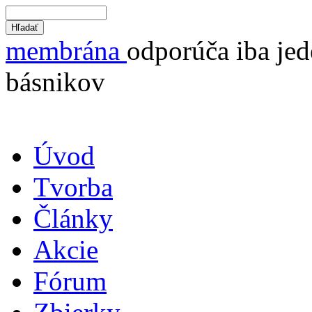
membrána
odporúča iba jed
básnikov
Úvod
Tvorba
Články
Akcie
Fórum