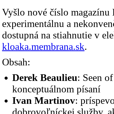
Vyšlo nové číslo magazínu
experimentálnu a nekonvenč
dostupná na stiahnutie v el
kloaka.membrana.sk
.
Obsah:
Derek Beaulieu
: Seen of
konceptuálnom písaní
Ivan Martinov
: príspev
dobrovoľníckej služby, 