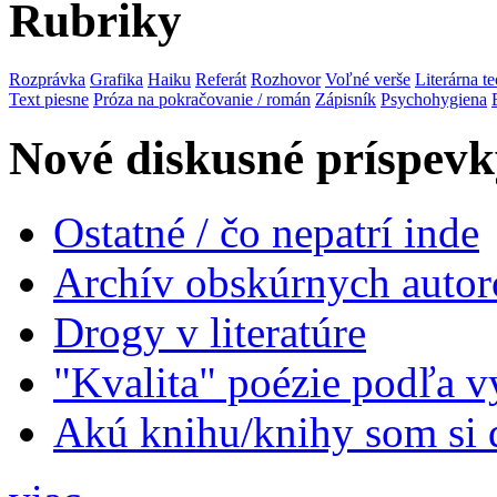
Rubriky
Rozprávka
Grafika
Haiku
Referát
Rozhovor
Voľné verše
Literárna te
Text piesne
Próza na pokračovanie / román
Zápisník
Psychohygiena
Nové diskusné príspevk
Ostatné / čo nepatrí inde
Archív obskúrnych autor
Drogy v literatúre
"Kvalita" poézie podľa v
Akú knihu/knihy som si 