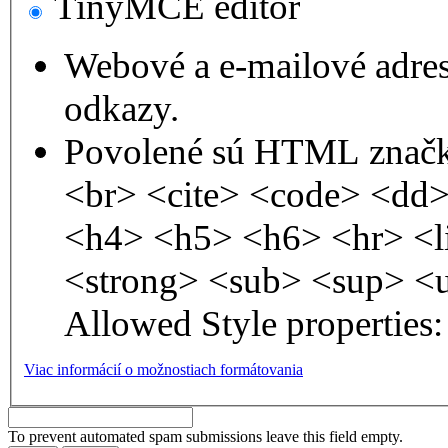
TinyMCE editor
Webové a e-mailové adre
odkazy.
Povolené sú HTML značk
<br> <cite> <code> <dd
<h4> <h5> <h6> <hr> <l
<strong> <sub> <sup> <
Allowed Style properties: 
Viac informácií o možnostiach formátovania
To prevent automated spam submissions leave this field empty.