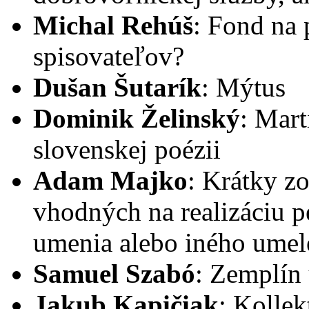
Michal Rehúš
: Fond na
spisovateľov?
Dušan Šutarík
: Mýtus
Dominik Želinský
: Mar
slovenskej poézii
Adam Majko
: Krátky z
vhodných na realizáciu p
umenia alebo iného umel
Samuel Szabó
: Zemplín
Jakub Kapičiak
: Kollek