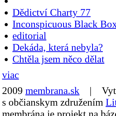
Dědictví Charty 77
Inconspicuous Black Bo
editorial
Dekáda, která nebyla?
Chtěla jsem něco dělat
viac
2009
membrana.sk
| Vytvo
s občianskym združením
Li
membrána je projekt na báz