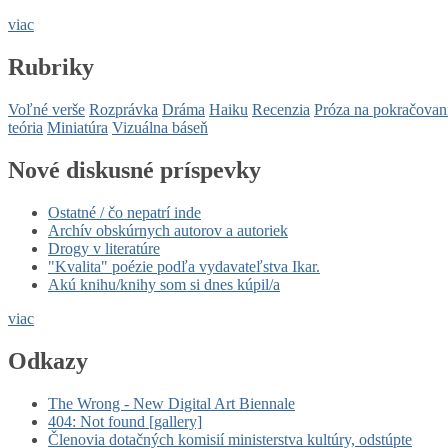
viac
Rubriky
Voľné verše
Rozprávka
Dráma
Haiku
Recenzia
Próza na pokračovan
teória
Miniatúra
Vizuálna báseň
Nové diskusné príspevky
Ostatné / čo nepatrí inde
Archív obskúrnych autorov a autoriek
Drogy v literatúre
"Kvalita" poézie podľa vydavateľstva Ikar.
Akú knihu/knihy som si dnes kúpil/a
viac
Odkazy
The Wrong - New Digital Art Biennale
404: Not found [gallery]
Členovia dotačných komisií ministerstva kultúry, odstúpte