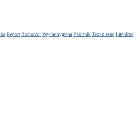
dka
Report
Rozhovor
Psychohygiena
Zápisník
Text piesne
Literárna