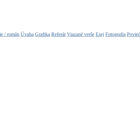
ie / román
Úvaha
Grafika
Referát
Viazané verše
Esej
Fotografia
Povie