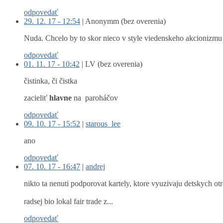
odpovedať
29. 12. 17 - 12:54
|
Anonymm (bez overenia)
Nuda. Chcelo by to skor nieco v style viedenskeho akcionizmu 
odpovedať
01. 11. 17 - 10:42
|
LV (bez overenia)
čistinka, či čistka
zacieliť
hlavne
na paroháčov
odpovedať
09. 10. 17 - 15:52
|
starous_lee
ano
odpovedať
07. 10. 17 - 16:47
|
andrej
nikto ta nenuti podporovat kartely, ktore vyuzivaju detskych ot
radsej bio lokal fair trade z...
odpovedať