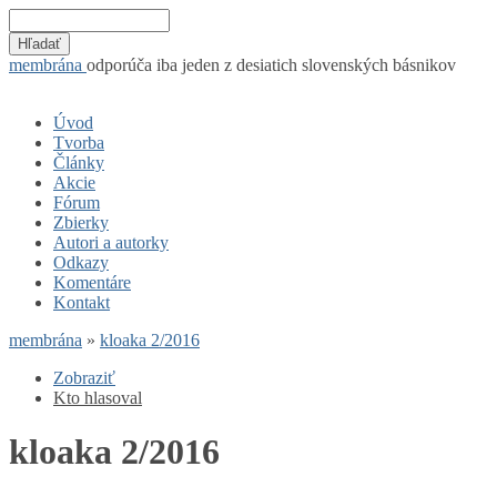
membrána
odporúča iba jeden z desiatich slovenských básnikov
Úvod
Tvorba
Články
Akcie
Fórum
Zbierky
Autori a autorky
Odkazy
Komentáre
Kontakt
membrána
»
kloaka 2/2016
Zobraziť
Kto hlasoval
kloaka 2/2016