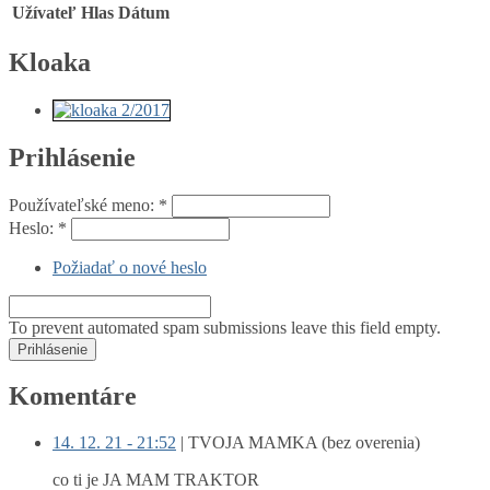
Užívateľ
Hlas
Dátum
Kloaka
Prihlásenie
Používateľské meno:
*
Heslo:
*
Požiadať o nové heslo
To prevent automated spam submissions leave this field empty.
Komentáre
14. 12. 21 - 21:52
|
TVOJA MAMKA (bez overenia)
co ti je JA MAM TRAKTOR