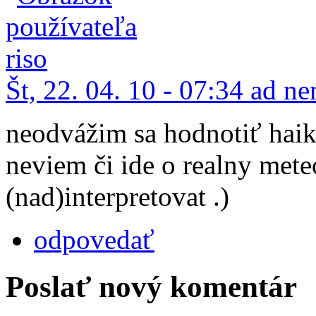
Št, 22. 04. 10 - 07:34 ad 
neodvážim sa hodnotiť haiku
neviem či ide o realny met
(nad)interpretovat .)
odpovedať
Poslať nový komentár