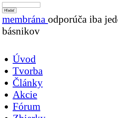
membrána
odporúča iba jed
básnikov
Úvod
Tvorba
Články
Akcie
Fórum