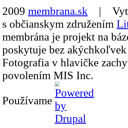
2009
membrana.sk
| Vytvo
s občianskym združením
Li
membrána je projekt na báz
poskytuje bez akýchkoľvek
Fotografia v hlavičke zach
povolením MIS Inc.
Používame