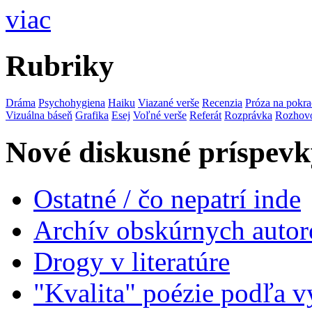
viac
Rubriky
Dráma
Psychohygiena
Haiku
Viazané verše
Recenzia
Próza na pokra
Vizuálna báseň
Grafika
Esej
Voľné verše
Referát
Rozprávka
Rozhov
Nové diskusné príspevk
Ostatné / čo nepatrí inde
Archív obskúrnych autor
Drogy v literatúre
"Kvalita" poézie podľa v