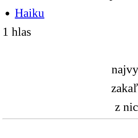
Haiku
1 hlas
najvy
zakaľ
z ni