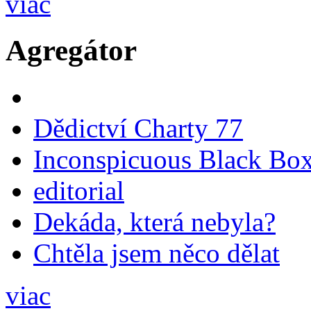
viac
Agregátor
Dědictví Charty 77
Inconspicuous Black Bo
editorial
Dekáda, která nebyla?
Chtěla jsem něco dělat
viac