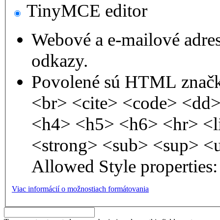
TinyMCE editor
Webové a e-mailové adre
odkazy.
Povolené sú HTML značk
<br> <cite> <code> <dd
<h4> <h5> <h6> <hr> <l
<strong> <sub> <sup> <
Allowed Style properties: 
Viac informácií o možnostiach formátovania