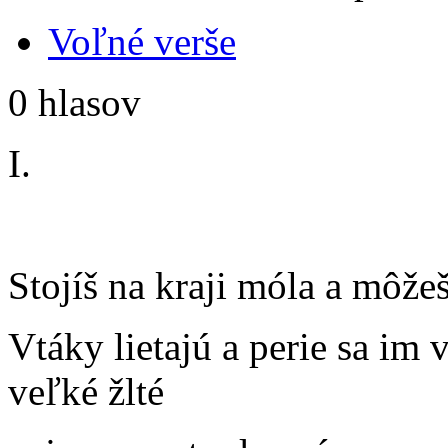
Voľné verše
0 hlasov
I.
Stojíš na kraji móla a môžeš
Vtáky lietajú a perie sa im v
veľké žlté