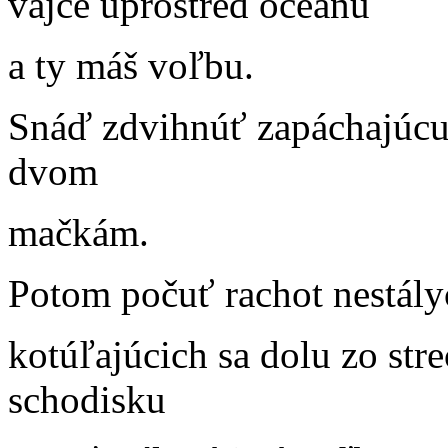
vajce uprostred oceánu
a ty máš voľbu.
Snáď zdvihnúť zapáchajúcu 
dvom
mačkám.
Potom počuť rachot nestály
kotúľajúcich sa dolu zo s
schodisku