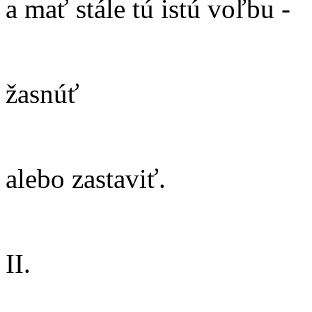
a mať stále tú istú voľbu -
žasnúť
alebo zastaviť.
II.