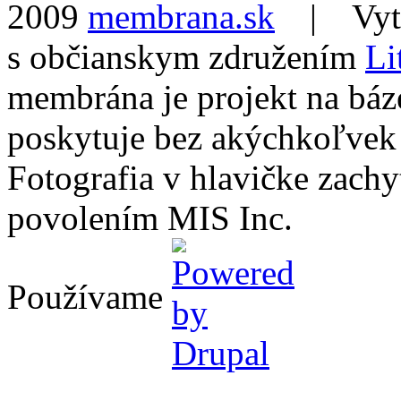
2009
membrana.sk
| Vytvo
s občianskym združením
Li
membrána je projekt na báz
poskytuje bez akýchkoľvek
Fotografia v hlavičke zach
povolením MIS Inc.
Používame