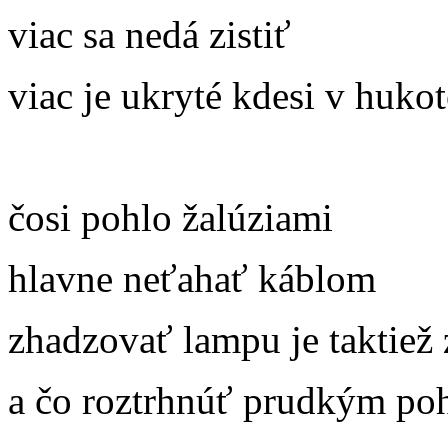
viac sa nedá zistiť
viac je ukryté kdesi v hukot
čosi pohlo žalúziami
hlavne neťahať káblom
zhadzovať lampu je taktiež
a čo roztrhnúť prudkým poh