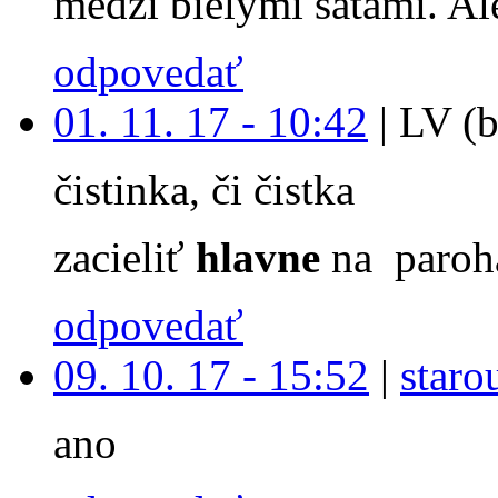
medzi bielymi satami. Ale
odpovedať
01. 11. 17 - 10:42
|
LV (b
čistinka, či čistka
zacieliť
hlavne
na paroh
odpovedať
09. 10. 17 - 15:52
|
staro
ano