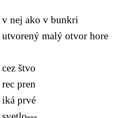
v nej ako v bunkri
utvorený malý otvor hore
cez štvo
rec pren
iká prvé
svetlo---