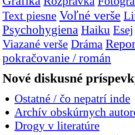
Grafika
Rozprávka
Fotogra
Voľné verše
Text piesne
Li
Psychohygiena
Haiku
Esej
Repor
Viazané verše
Dráma
pokračovanie / román
Nové diskusné príspevk
Ostatné / čo nepatrí inde
Archív obskúrnych autor
Drogy v literatúre