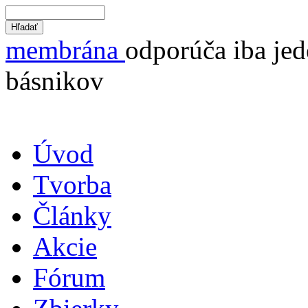
membrána
odporúča iba jed
básnikov
Úvod
Tvorba
Články
Akcie
Fórum