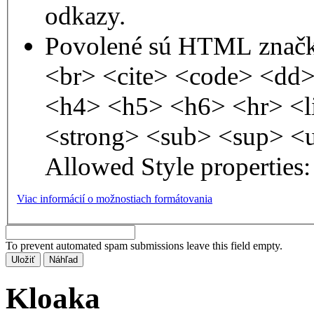
odkazy.
Povolené sú HTML značk
<br> <cite> <code> <dd
<h4> <h5> <h6> <hr> <l
<strong> <sub> <sup> <
Allowed Style properties: 
Viac informácií o možnostiach formátovania
To prevent automated spam submissions leave this field empty.
Kloaka