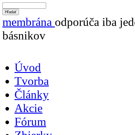
membrána
odporúča iba jed
básnikov
Úvod
Tvorba
Články
Akcie
Fórum