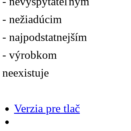
- nevyspytateľným
- nežiadúcim
- najpodstatnejším
- výrobkom
neexistuje
Verzia pre tlač