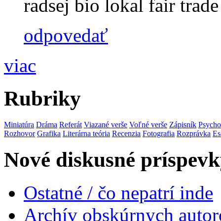
radsej bio lokal fair trade 
odpovedať
viac
Rubriky
Miniatúra
Dráma
Referát
Viazané verše
Voľné verše
Zápisník
Psycho
Rozhovor
Grafika
Literárna teória
Recenzia
Fotografia
Rozprávka
Es
Nové diskusné príspevk
Ostatné / čo nepatrí inde
Archív obskúrnych autor