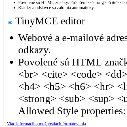
Povolené sú HTML značky: <a> <em> <strong> <cite> <co
Riadky a odstavce sa zalomia automaticky.
TinyMCE editor
Webové a e-mailové adre
odkazy.
Povolené sú HTML značk
<br> <cite> <code> <dd
<h4> <h5> <h6> <hr> <l
<strong> <sub> <sup> <
Allowed Style properties: 
Viac informácií o možnostiach formátovania