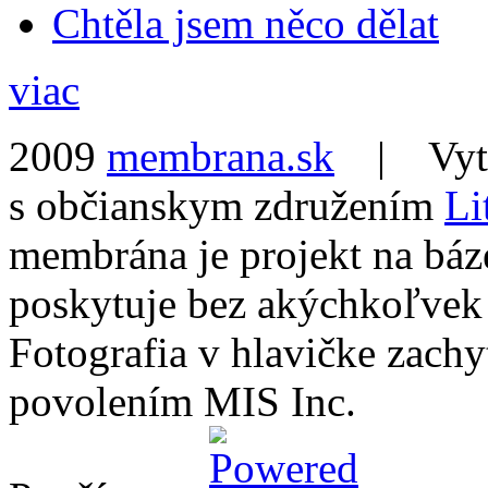
Chtěla jsem něco dělat
viac
2009
membrana.sk
| Vytvo
s občianskym združením
Li
membrána je projekt na báz
poskytuje bez akýchkoľvek
Fotografia v hlavičke zach
povolením MIS Inc.