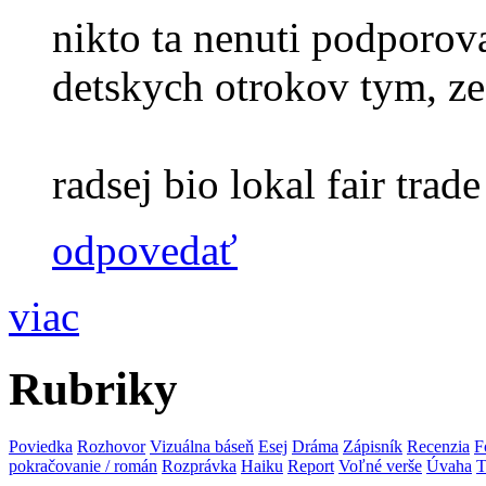
nikto ta nenuti podporova
detskych otrokov tym, ze
radsej bio lokal fair trade 
odpovedať
viac
Rubriky
Poviedka
Rozhovor
Vizuálna báseň
Esej
Dráma
Zápisník
Recenzia
F
pokračovanie / román
Rozprávka
Haiku
Report
Voľné verše
Úvaha
T