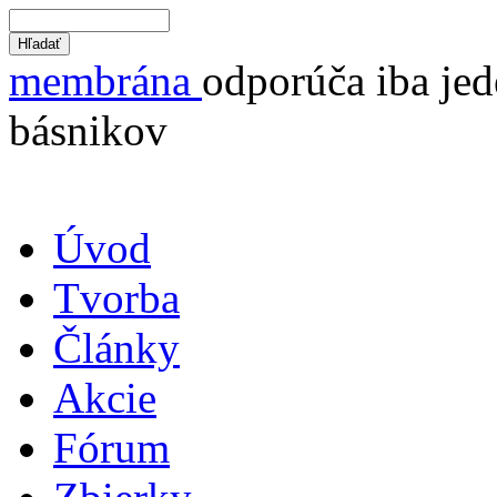
membrána
odporúča iba jed
básnikov
Úvod
Tvorba
Články
Akcie
Fórum