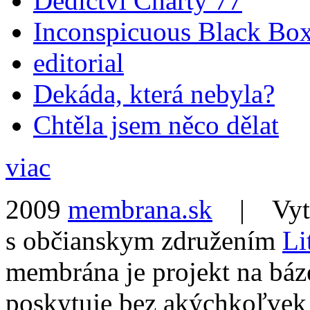
Dědictví Charty 77
Inconspicuous Black Bo
editorial
Dekáda, která nebyla?
Chtěla jsem něco dělat
viac
2009
membrana.sk
| Vytvo
s občianskym združením
Li
membrána je projekt na báz
poskytuje bez akýchkoľvek