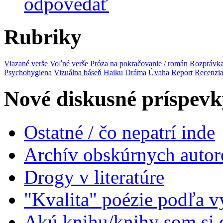
odpovedať
Rubriky
Viazané verše
Voľné verše
Próza na pokračovanie / román
Rozprávk
Psychohygiena
Vizuálna báseň
Haiku
Dráma
Úvaha
Report
Recenzi
Nové diskusné príspevk
Ostatné / čo nepatrí inde
Archív obskúrnych autor
Drogy v literatúre
"Kvalita" poézie podľa v
Akú knihu/knihy som si 