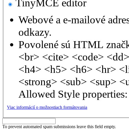
TinyMCE editor
Webové a e-mailové adre
odkazy.
Povolené sú HTML značk
<br> <cite> <code> <dd
<h4> <h5> <h6> <hr> <l
<strong> <sub> <sup> <
Allowed Style properties: 
Viac informácií o možnostiach formátovania
To prevent automated spam submissions leave this field empty.