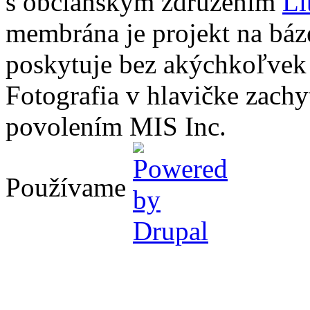
s občianskym združením
Li
membrána je projekt na báz
poskytuje bez akýchkoľvek
Fotografia v hlavičke zach
povolením MIS Inc.
Používame