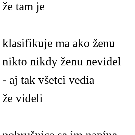
že tam je
klasifikuje ma ako ženu
nikto nikdy ženu nevidel
- aj tak všetci vedia
že videli
pobrušnica sa im napína