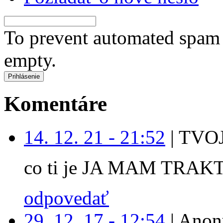
To prevent automated spam s
empty.
Komentáre
14. 12. 21 - 21:52
|
TVOJ
co ti je JA MAM TRAK
odpovedať
29. 12. 17 - 12:54
|
Anon