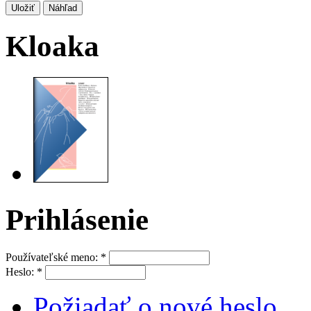
Kloaka
Prihlásenie
Používateľské meno:
*
Heslo:
*
Požiadať o nové heslo