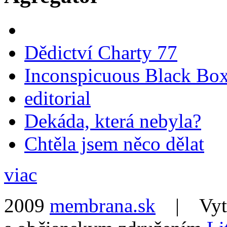
Dědictví Charty 77
Inconspicuous Black Bo
editorial
Dekáda, která nebyla?
Chtěla jsem něco dělat
viac
2009
membrana.sk
| Vytvo