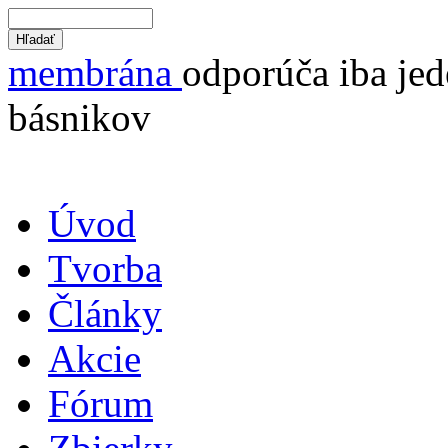
membrána
odporúča iba jed
básnikov
Úvod
Tvorba
Články
Akcie
Fórum