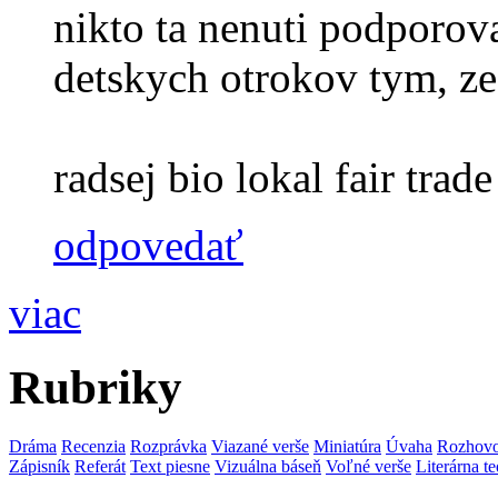
nikto ta nenuti podporova
detskych otrokov tym, ze
radsej bio lokal fair trade 
odpovedať
viac
Rubriky
Dráma
Recenzia
Rozprávka
Viazané verše
Miniatúra
Úvaha
Rozhov
Zápisník
Referát
Text piesne
Vizuálna báseň
Voľné verše
Literárna te