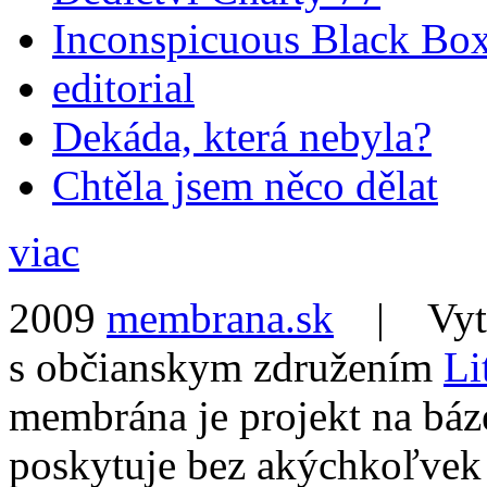
Inconspicuous Black Bo
editorial
Dekáda, která nebyla?
Chtěla jsem něco dělat
viac
2009
membrana.sk
| Vytvo
s občianskym združením
Li
membrána je projekt na báz
poskytuje bez akýchkoľvek