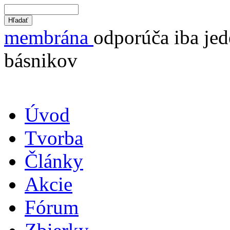
membrána
odporúča iba jed
básnikov
Úvod
Tvorba
Články
Akcie
Fórum