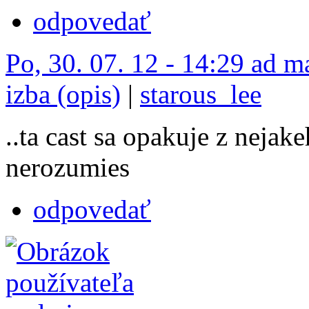
odpovedať
Po, 30. 07. 12 - 14:29 ad m
izba (opis)
|
starous_lee
..ta cast sa opakuje z neja
nerozumies
odpovedať