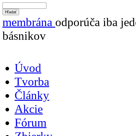
membrána
odporúča iba jed
básnikov
Úvod
Tvorba
Články
Akcie
Fórum