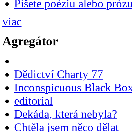
Píšete poéziu alebo prózu
viac
Agregátor
Dědictví Charty 77
Inconspicuous Black Bo
editorial
Dekáda, která nebyla?
Chtěla jsem něco dělat