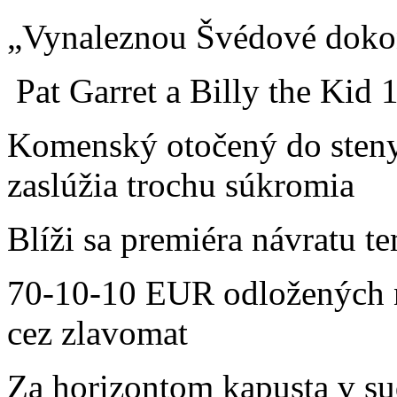
„Vynaleznou Švédové do
Pat Garret a Billy the Kid
Komenský otočený do steny
zaslúžia trochu súkromia
Blíži sa premiéra návratu t
70-10-10 EUR odložených n
cez zlavomat
Za horizontom kapusta v su