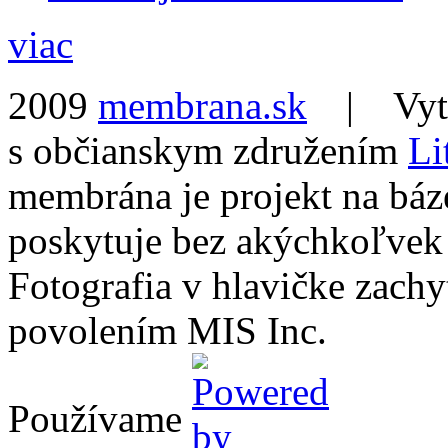
viac
2009
membrana.sk
| Vytvo
s občianskym združením
Li
membrána je projekt na báz
poskytuje bez akýchkoľvek
Fotografia v hlavičke zach
povolením MIS Inc.
Používame