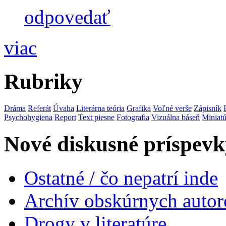
odpovedať
viac
Rubriky
Dráma
Referát
Úvaha
Literárna teória
Grafika
Voľné verše
Zápisník
Psychohygiena
Report
Text piesne
Fotografia
Vizuálna báseň
Miniatú
Nové diskusné príspevk
Ostatné / čo nepatrí inde
Archív obskúrnych autor
Drogy v literatúre