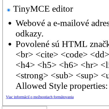
TinyMCE editor
Webové a e-mailové adre
odkazy.
Povolené sú HTML značk
<br> <cite> <code> <dd
<h4> <h5> <h6> <hr> <l
<strong> <sub> <sup> <
Allowed Style properties: 
Viac informácií o možnostiach formátovania