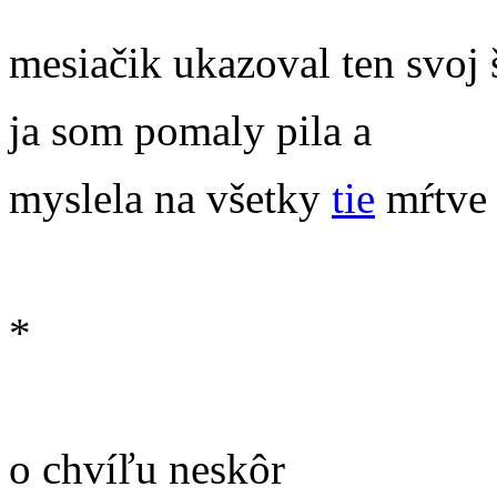
mesiačik ukazoval ten svoj 
ja som pomaly pila a
myslela na všetky
tie
mŕtve 
*
o chvíľu neskôr