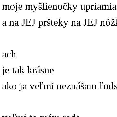
moje myšlienočky upriamia
a na JEJ pršteky na JEJ nôž
ach
je tak krásne
ako ja veľmi neznášam ľud