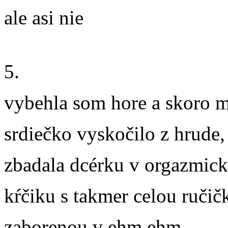
ale asi nie
5.
vybehla som hore a skoro m
srdiečko vyskočilo z hrude
zbadala dcérku v orgazmic
kŕčiku s takmer celou ručič
zaborenou v ehm ehm