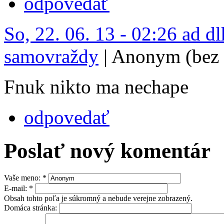
odpovedať
So, 22. 06. 13 - 02:26 ad d
samovraždy
| Anonym (bez 
Fnuk nikto ma nechape
odpovedať
Poslať nový komentár
Vaše meno:
*
E-mail:
*
Obsah tohto poľa je súkromný a nebude verejne zobrazený.
Domáca stránka: