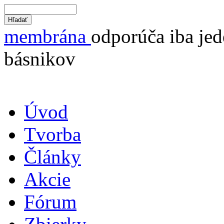
membrána
odporúča iba jed
básnikov
Úvod
Tvorba
Články
Akcie
Fórum