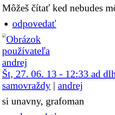
Môžeš čítať ked nebudes m
odpovedať
Št, 27. 06. 13 - 12:33 ad dl
samovraždy
|
andrej
si unavny, grafoman