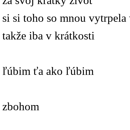
za svoj krátky život
si si toho so mnou vytrpela
takže iba v krátkosti
ľúbim ťa ako ľúbim
zbohom