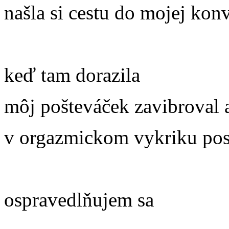
našla si cestu do mojej kon
keď tam dorazila
môj pošteváček zavibroval 
v orgazmickom vykriku pos
ospravedlňujem sa