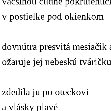
väčšinou čudne pokrútenuč
v postielke pod okienkom
dovnútra presvitá mesiačik 
ožaruje jej nebeskú tváričk
zdedila ju po oteckovi
a vlásky plavé