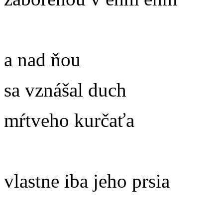
a nad ňou
sa vznášal duch
mŕtveho kurčaťa
vlastne iba jeho prsia