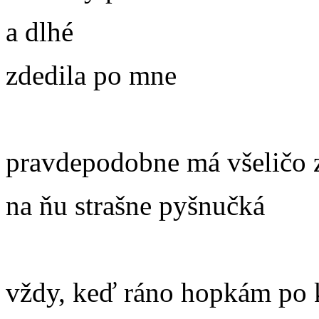
a dlhé
zdedila po mne
pravdepodobne má všeličo z
na ňu strašne pyšnučká
vždy, keď ráno hopkám po 