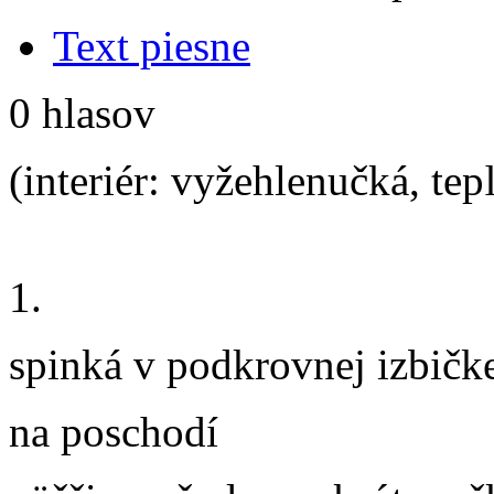
Text piesne
0 hlasov
(interiér: vyžehlenučká, te
1.
spinká v podkrovnej izbičk
na poschodí