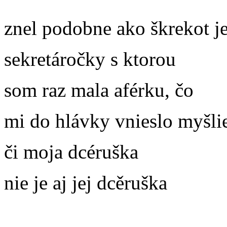
znel podobne ako škrekot j
sekretáročky s ktorou
som raz mala aférku, čo
mi do hlávky vnieslo myšli
či moja dcéruška
nie je aj jej dcěruška