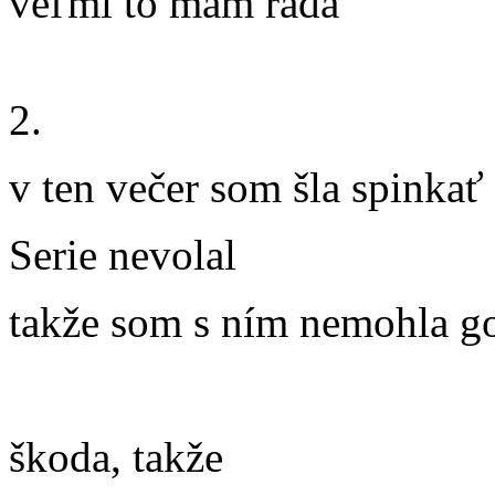
veľmi to mám rada
2.
v ten večer som šla spinkať
Serie nevolal
takže som s ním nemohla g
škoda, takže