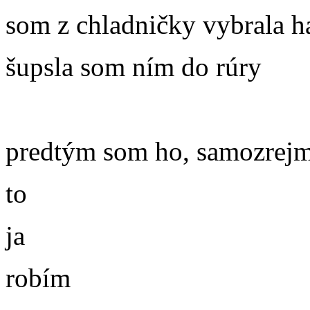
som z chladničky vybrala h
šupsla som ním do rúry
predtým som ho, samozrejm
to
ja
robím