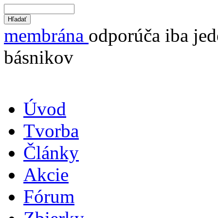
membrána
odporúča iba jed
básnikov
Úvod
Tvorba
Články
Akcie
Fórum