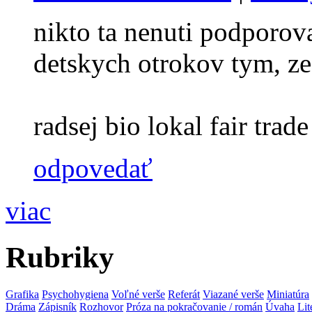
nikto ta nenuti podporova
detskych otrokov tym, ze
radsej bio lokal fair trade 
odpovedať
viac
Rubriky
Grafika
Psychohygiena
Voľné verše
Referát
Viazané verše
Miniatúra
Dráma
Zápisník
Rozhovor
Próza na pokračovanie / román
Úvaha
Lit