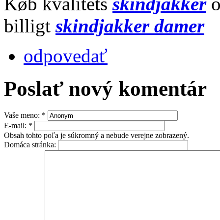
Køb kvalitets
skindjakker
billigt
skindjakker damer
odpovedať
Poslať nový komentár
Vaše meno:
*
E-mail:
*
Obsah tohto poľa je súkromný a nebude verejne zobrazený.
Domáca stránka: