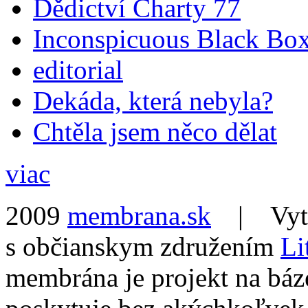
Dědictví Charty 77
Inconspicuous Black Bo
editorial
Dekáda, která nebyla?
Chtěla jsem něco dělat
viac
2009
membrana.sk
| Vytvo
s občianskym združením
Li
membrána je projekt na báz