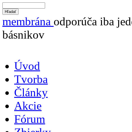
membrána
odporúča iba jed
básnikov
Úvod
Tvorba
Články
Akcie
Fórum