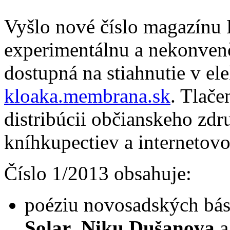
Vyšlo nové číslo magazínu
experimentálnu a nekonvenč
dostupná na stiahnutie v el
kloaka.membrana.sk
. Tlače
distribúcii občianskeho združ
kníhkupectiev a interneto
Číslo 1/2013 obsahuje:
poéziu novosadských bá
Solar
,
Niku Dušanova