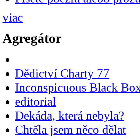
viac
Agregátor
Dědictví Charty 77
Inconspicuous Black Bo
editorial
Dekáda, která nebyla?
Chtěla jsem něco dělat