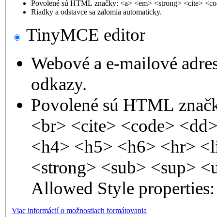
Povolené sú HTML značky: <a> <em> <strong> <cite> <co
Riadky a odstavce sa zalomia automaticky.
TinyMCE editor
Webové a e-mailové adre
odkazy.
Povolené sú HTML značk
<br> <cite> <code> <dd
<h4> <h5> <h6> <hr> <l
<strong> <sub> <sup> <
Allowed Style properties: 
Viac informácií o možnostiach formátovania