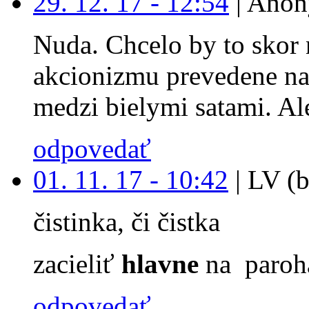
29. 12. 17 - 12:54
|
Anon
Nuda. Chcelo by to skor 
akcionizmu prevedene na
medzi bielymi satami. Ale
odpovedať
01. 11. 17 - 10:42
|
LV (b
čistinka, či čistka
zacieliť
hlavne
na paroh
odpovedať