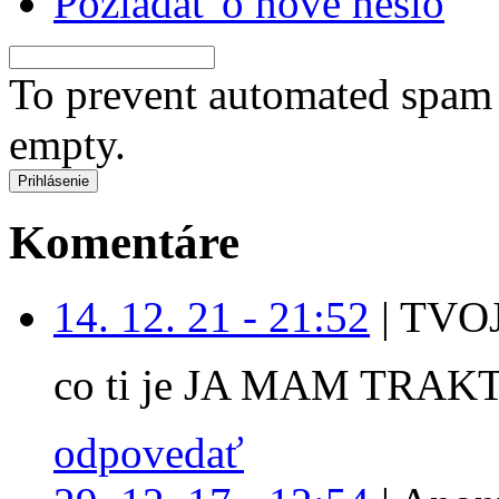
Požiadať o nové heslo
To prevent automated spam s
empty.
Komentáre
14. 12. 21 - 21:52
|
TVOJ
co ti je JA MAM TRAK
odpovedať