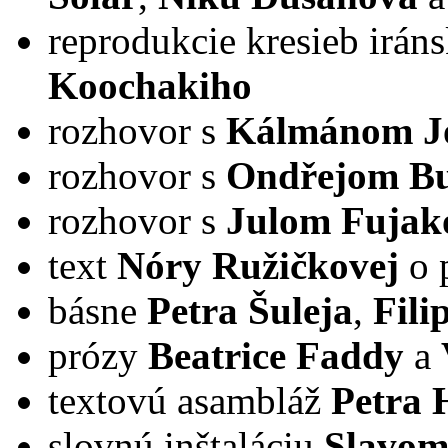
reprodukcie kresieb irán
Koochakiho
rozhovor s
Kálmánom J
rozhovor s
Ondřejom B
rozhovor s
Julom Fuja
text
Nóry Ružičkovej
o 
básne
Petra Šuleja
,
Fili
prózy
Beatrice Faddy
a
textovú asambláž
Petra 
slovnú inštaláciu
Slavomí