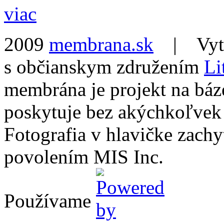
viac
2009
membrana.sk
| Vytvo
s občianskym združením
Li
membrána je projekt na báz
poskytuje bez akýchkoľvek
Fotografia v hlavičke zach
povolením MIS Inc.
Používame