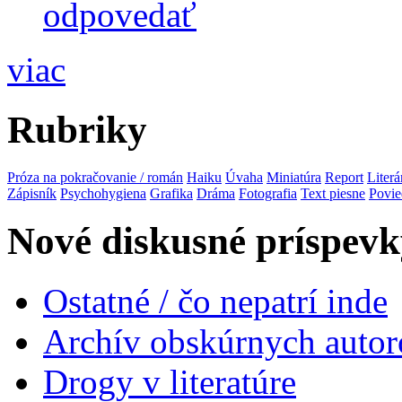
odpovedať
viac
Rubriky
Próza na pokračovanie / román
Haiku
Úvaha
Miniatúra
Report
Literá
Zápisník
Psychohygiena
Grafika
Dráma
Fotografia
Text piesne
Povie
Nové diskusné príspevk
Ostatné / čo nepatrí inde
Archív obskúrnych autor
Drogy v literatúre