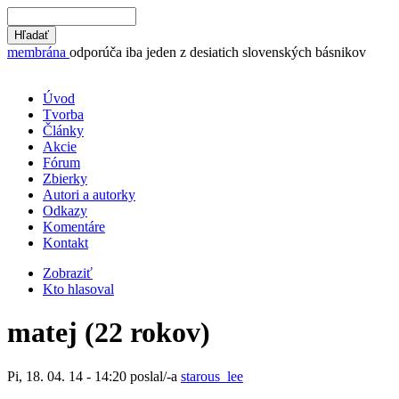
membrána
odporúča iba jeden z desiatich slovenských básnikov
Úvod
Tvorba
Články
Akcie
Fórum
Zbierky
Autori a autorky
Odkazy
Komentáre
Kontakt
Zobraziť
Kto hlasoval
matej (22 rokov)
Pi, 18. 04. 14 - 14:20 poslal/-a
starous_lee