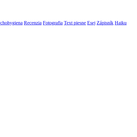
ychohygiena
Recenzia
Fotografia
Text piesne
Esej
Zápisník
Haiku