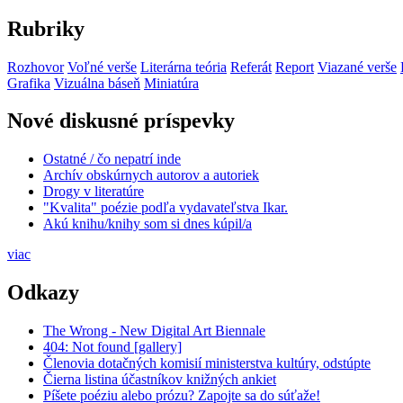
Rubriky
Rozhovor
Voľné verše
Literárna teória
Referát
Report
Viazané verše
Grafika
Vizuálna báseň
Miniatúra
Nové diskusné príspevky
Ostatné / čo nepatrí inde
Archív obskúrnych autorov a autoriek
Drogy v literatúre
"Kvalita" poézie podľa vydavateľstva Ikar.
Akú knihu/knihy som si dnes kúpil/a
viac
Odkazy
The Wrong - New Digital Art Biennale
404: Not found [gallery]
Členovia dotačných komisií ministerstva kultúry, odstúpte
Čierna listina účastníkov knižných ankiet
Píšete poéziu alebo prózu? Zapojte sa do súťaže!