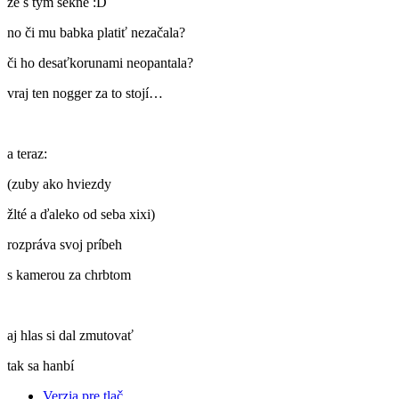
že s tým sekne :D
no či mu babka platiť nezačala?
či ho desaťkorunami neopantala?
vraj ten nogger za to stojí…
a teraz:
(zuby ako hviezdy
žlté a ďaleko od seba xixi)
rozpráva svoj príbeh
s kamerou za chrbtom
aj hlas si dal zmutovať
tak sa hanbí
Verzia pre tlač