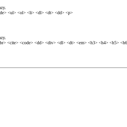
azy.
de> <ul> <ol> <li> <dl> <dt> <dd> <p>
azy.
br> <cite> <code> <dd> <div> <dl> <dt> <em> <h3> <h4> <h5> <h6>