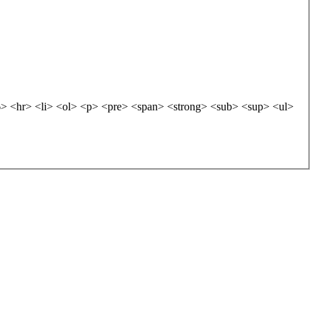
 <hr> <li> <ol> <p> <pre> <span> <strong> <sub> <sup> <ul>