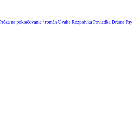
Próza na pokračovanie / román
Úvaha
Rozprávka
Poviedka
Dráma
Ps