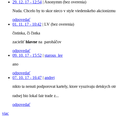
29. 12. 17 - 12:54
|
Anonymm (bez overenia)
Nuda. Chcelo by to skor nieco v style viedenskeho akcionizmu 
odpovedať
01. 11. 17 - 10:42
|
LV (bez overenia)
čistinka, či čistka
zacieliť
hlavne
na paroháčov
odpovedať
09. 10. 17 - 15:52
|
starous_lee
ano
odpovedať
07. 10. 17 - 16:47
|
andrej
nikto ta nenuti podporovat kartely, ktore vyuzivaju detskych ot
radsej bio lokal fair trade z...
odpovedať
viac