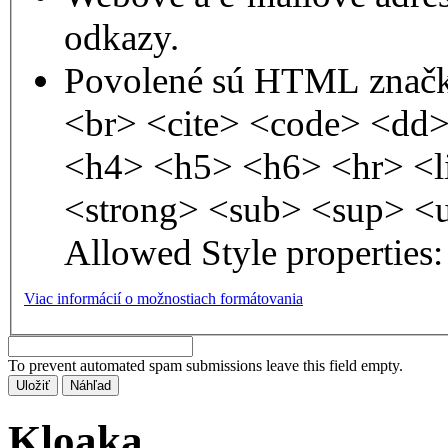
odkazy.
Povolené sú HTML značk
<br> <cite> <code> <dd
<h4> <h5> <h6> <hr> <l
<strong> <sub> <sup> <
Allowed Style properties: 
Viac informácií o možnostiach formátovania
To prevent automated spam submissions leave this field empty.
Kloaka