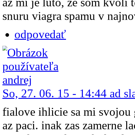
az mi je luto, ze som kvoli 
snuru viagra spamu v najn
odpovedať
So, 27. 06. 15 - 14:44 ad s
fialove ihlicie sa mi svojo
az paci. inak zas zamerne l