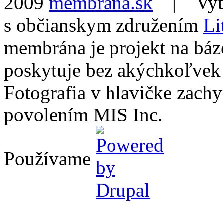
2009
membrana.sk
| Vytvo
s občianskym združením
Li
membrána je projekt na báz
poskytuje bez akýchkoľvek
Fotografia v hlavičke zach
povolením MIS Inc.
Používame