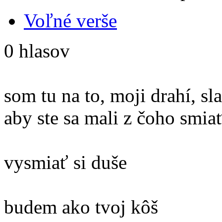
Voľné verše
0 hlasov
som tu na to, moji drahí, sl
aby ste sa mali z čoho smia
vysmiať si duše
budem ako tvoj kôš