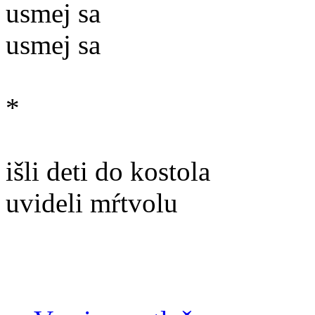
usmej sa
usmej sa
*
išli deti do kostola
uvideli mŕtvolu