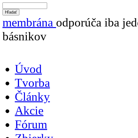
membrána
odporúča iba jed
básnikov
Úvod
Tvorba
Články
Akcie
Fórum