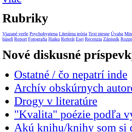
Rubriky
Viazané verše
Psychohygiena
Literárna teória
Text piesne
Úvaha
Min
báseň
Report
Fotografia
Haiku
Referát
Esej
Recenzia
Zápisník
Rozpr
Nové diskusné príspevk
Ostatné / čo nepatrí inde
Archív obskúrnych autor
Drogy v literatúre
"Kvalita" poézie podľa v
Akú knihu/knihy som si 