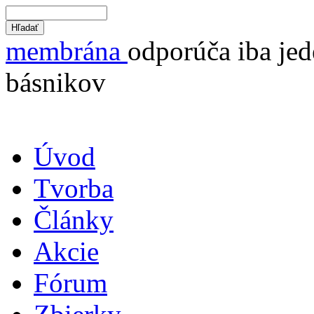
membrána
odporúča iba jed
básnikov
Úvod
Tvorba
Články
Akcie
Fórum