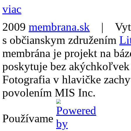
viac
2009
membrana.sk
| Vytvo
s občianskym združením
Li
membrána je projekt na báz
poskytuje bez akýchkoľvek
Fotografia v hlavičke zach
povolením MIS Inc.
Používame