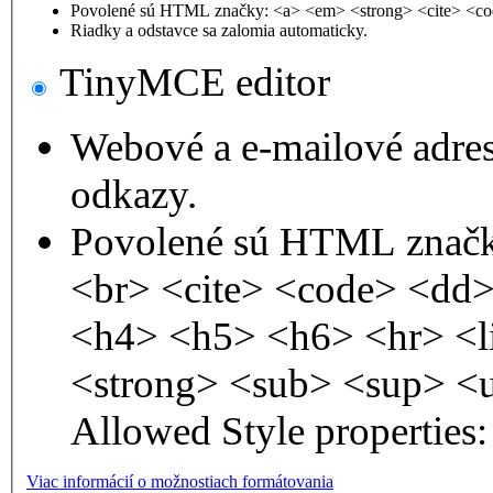
Povolené sú HTML značky: <a> <em> <strong> <cite> <co
Riadky a odstavce sa zalomia automaticky.
TinyMCE editor
Webové a e-mailové adre
odkazy.
Povolené sú HTML značk
<br> <cite> <code> <dd
<h4> <h5> <h6> <hr> <l
<strong> <sub> <sup> <
Allowed Style properties: 
Viac informácií o možnostiach formátovania