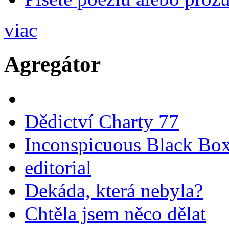
viac
Agregátor
Dědictví Charty 77
Inconspicuous Black Bo
editorial
Dekáda, která nebyla?
Chtěla jsem něco dělat