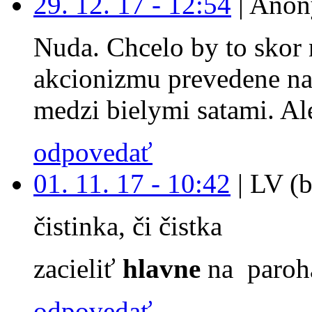
29. 12. 17 - 12:54
|
Anon
Nuda. Chcelo by to skor 
akcionizmu prevedene na
medzi bielymi satami. Ale
odpovedať
01. 11. 17 - 10:42
|
LV (b
čistinka, či čistka
zacieliť
hlavne
na paroh
odpovedať