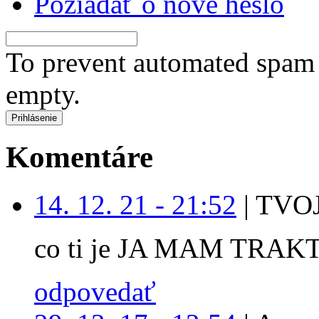
Požiadať o nové heslo
To prevent automated spam s
empty.
Komentáre
14. 12. 21 - 21:52
|
TVOJ
co ti je JA MAM TRAK
odpovedať