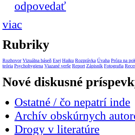
odpovedať
viac
Rubriky
Rozhovor
Vizuálna báseň
Esej
Haiku
Rozprávka
Úvaha
Próza na po
teória
Psychohygiena
Viazané verše
Report
Zápisník
Fotografia
Rece
Nové diskusné príspevk
Ostatné / čo nepatrí inde
Archív obskúrnych autor
Drogy v literatúre