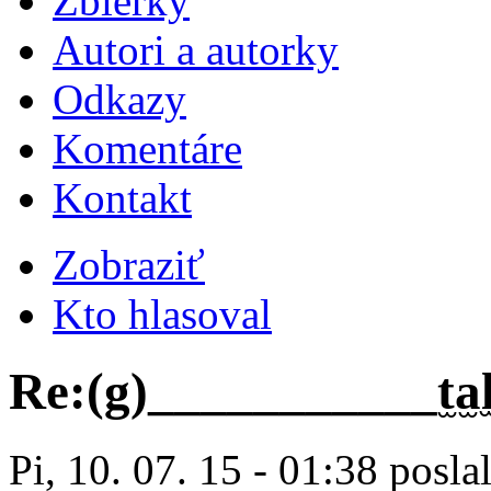
Zbierky
Autori a autorky
Odkazy
Komentáre
Kontakt
Zobraziť
Kto hlasoval
Re:(g)___________t̫a̫l̫k̫᷊̫͉̫̩̫k̫
Pi, 10. 07. 15 - 01:38 posla