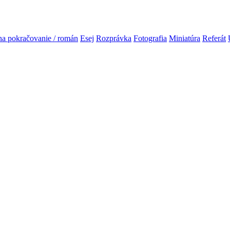
na pokračovanie / román
Esej
Rozprávka
Fotografia
Miniatúra
Referát