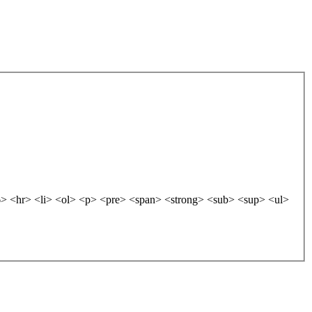
 <hr> <li> <ol> <p> <pre> <span> <strong> <sub> <sup> <ul>