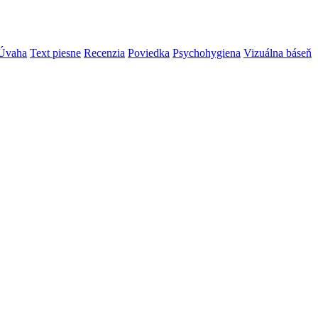
Úvaha
Text piesne
Recenzia
Poviedka
Psychohygiena
Vizuálna báseň