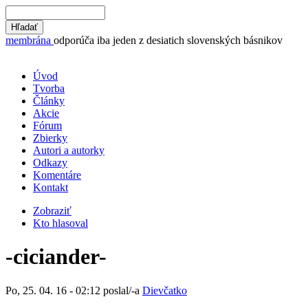
membrána
odporúča iba jeden z desiatich slovenských básnikov
Úvod
Tvorba
Články
Akcie
Fórum
Zbierky
Autori a autorky
Odkazy
Komentáre
Kontakt
Zobraziť
Kto hlasoval
-ciciander-
Po, 25. 04. 16 - 02:12 poslal/-a
Dievčatko