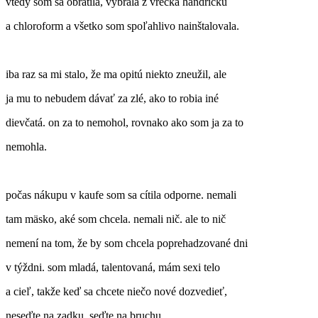
vtedy som sa obrátila, vybrala z vrecka handričku
a chloroform a všetko som spoľahlivo nainštalovala.
iba raz sa mi stalo, že ma opitú niekto zneužil, ale
ja mu to nebudem dávať za zlé, ako to robia iné
dievčatá. on za to nemohol, rovnako ako som ja za to
nemohla.
počas nákupu v kaufe som sa cítila odporne. nemali
tam mäsko, aké som chcela. nemali nič. ale to nič
nemení na tom, že by som chcela poprehadzované dni
v týždni. som mladá, talentovaná, mám sexi telo
a cieľ, takže keď sa chcete niečo nové dozvedieť,
neseďte na zadku. seďte na bruchu.