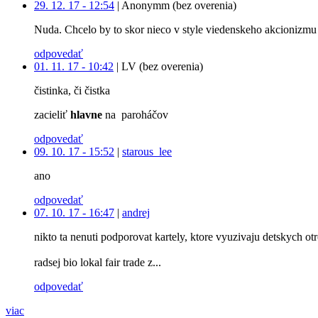
29. 12. 17 - 12:54
|
Anonymm (bez overenia)
Nuda. Chcelo by to skor nieco v style viedenskeho akcionizmu 
odpovedať
01. 11. 17 - 10:42
|
LV (bez overenia)
čistinka, či čistka
zacieliť
hlavne
na paroháčov
odpovedať
09. 10. 17 - 15:52
|
starous_lee
ano
odpovedať
07. 10. 17 - 16:47
|
andrej
nikto ta nenuti podporovat kartely, ktore vyuzivaju detskych ot
radsej bio lokal fair trade z...
odpovedať
viac