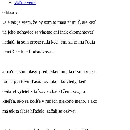
Voľné verše
0 hlasov
„
ale tak ja viem, že by som to mala zhrnúť, ale keď
tie jeho nohavice sa vlastne ani inak okomentovať
nedajú. ja som proste rada keď jem, za to ma ľudia
nemôžete hneď odsudzovať.
a počula som hlasy. prednedávnom, keď som v lese
rodila plastovú fľašu. rovnako ako vtedy, keď
Gabriel vyletel z kríkov a zbadal ženu svojho
kliešťa, ako sa kolíše v rukách niekoho iného. a ako
ma tak tá fľaša hľadala, začali sa ozývať.