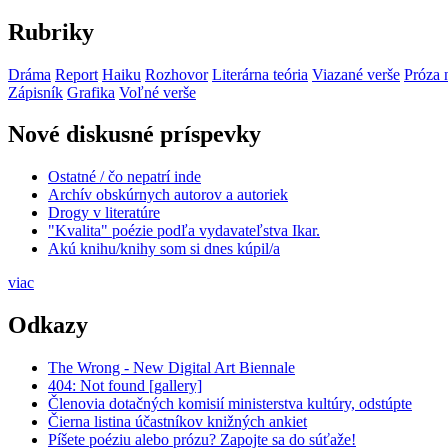
Rubriky
Dráma
Report
Haiku
Rozhovor
Literárna teória
Viazané verše
Próza 
Zápisník
Grafika
Voľné verše
Nové diskusné príspevky
Ostatné / čo nepatrí inde
Archív obskúrnych autorov a autoriek
Drogy v literatúre
"Kvalita" poézie podľa vydavateľstva Ikar.
Akú knihu/knihy som si dnes kúpil/a
viac
Odkazy
The Wrong - New Digital Art Biennale
404: Not found [gallery]
Členovia dotačných komisií ministerstva kultúry, odstúpte
Čierna listina účastníkov knižných ankiet
Píšete poéziu alebo prózu? Zapojte sa do súťaže!