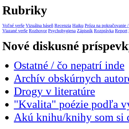
Rubriky
Voľné verše
Vizuálna báseň
Recenzia
Haiku
Próza na pokračovanie 
Viazané verše
Rozhovor
Psychohygiena
Zápisník
Rozprávka
Report
Nové diskusné príspevk
Ostatné / čo nepatrí inde
Archív obskúrnych autor
Drogy v literatúre
"Kvalita" poézie podľa v
Akú knihu/knihy som si 