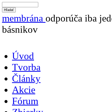
membrána
odporúča iba jed
básnikov
Úvod
Tvorba
Články
Akcie
Fórum