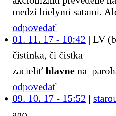
akcionizmu prevedene na
medzi bielymi satami. Ale
odpovedať
01. 11. 17 - 10:42
|
LV (b
čistinka, či čistka
zacieliť
hlavne
na paroh
odpovedať
09. 10. 17 - 15:52
|
staro
ano