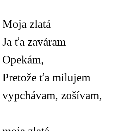
Moja zlatá
Ja ťa zaváram
Opekám,
Pretože ťa milujem
vypchávam, zošívam,
m
oja zlatá