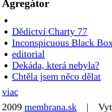
Agregátor
Dědictví Charty 77
Inconspicuous Black Bo
editorial
Dekáda, která nebyla?
Chtěla jsem něco dělat
viac
2009
membrana.sk
| Vytvo