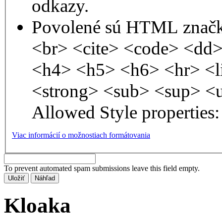
odkazy.
Povolené sú HTML značk
<br> <cite> <code> <dd
<h4> <h5> <h6> <hr> <l
<strong> <sub> <sup> <
Allowed Style properties: 
Viac informácií o možnostiach formátovania
To prevent automated spam submissions leave this field empty.
Kloaka