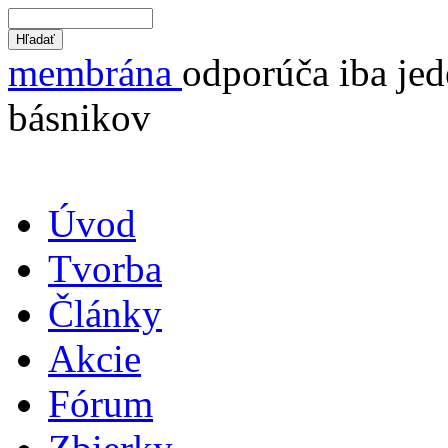
membrána
odporúča iba jed
básnikov
Úvod
Tvorba
Články
Akcie
Fórum