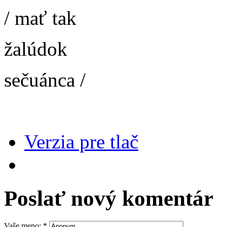
/ mať tak
žalúdok
sečuánca /
Verzia pre tlač
Poslať nový komentár
Vaše meno:
*