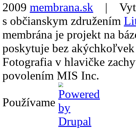
2009
membrana.sk
| Vytvo
s občianskym združením
Li
membrána je projekt na báz
poskytuje bez akýchkoľvek
Fotografia v hlavičke zach
povolením MIS Inc.
Používame