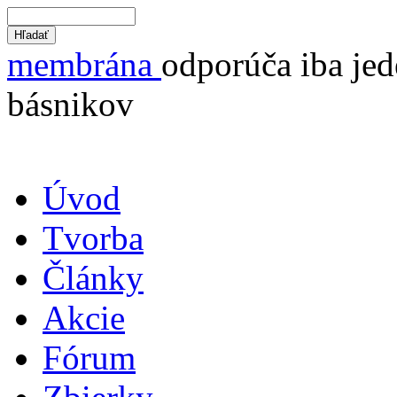
membrána
odporúča iba jed
básnikov
Úvod
Tvorba
Články
Akcie
Fórum