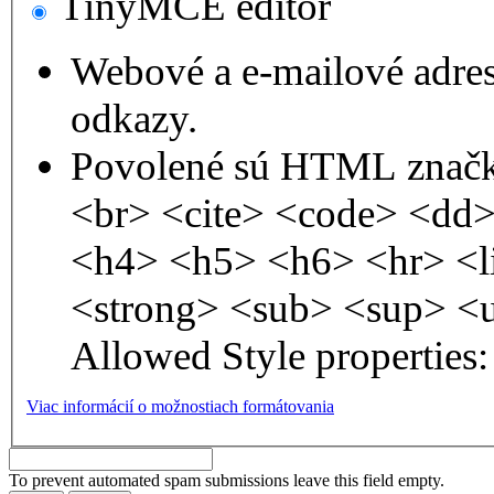
TinyMCE editor
Webové a e-mailové adre
odkazy.
Povolené sú HTML značk
<br> <cite> <code> <dd
<h4> <h5> <h6> <hr> <l
<strong> <sub> <sup> <
Allowed Style properties: 
Viac informácií o možnostiach formátovania
To prevent automated spam submissions leave this field empty.