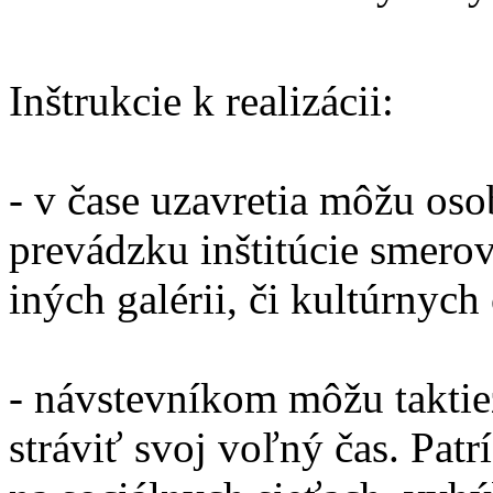
Inštrukcie k realizácii:
- v čase uzavretia môžu os
prevádzku inštitúcie smero
iných galérii, či kultúrnych 
- návstevníkom môžu taktie
stráviť svoj voľný čas. Pat