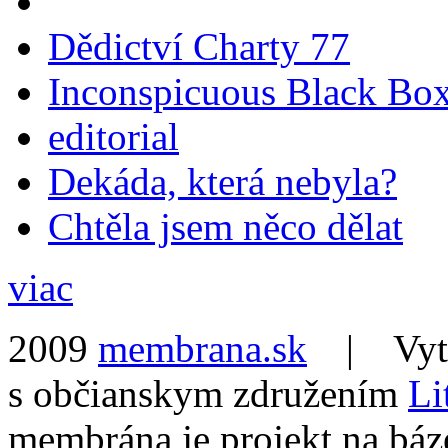
Dědictví Charty 77
Inconspicuous Black Bo
editorial
Dekáda, která nebyla?
Chtěla jsem něco dělat
viac
2009
membrana.sk
| Vytvo
s občianskym združením
Li
membrána je projekt na báz