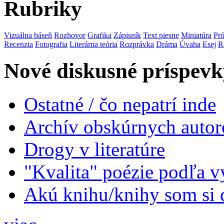
Rubriky
Vizuálna báseň
Rozhovor
Grafika
Zápisník
Text piesne
Miniatúra
Pró
Recenzia
Fotografia
Literárna teória
Rozprávka
Dráma
Úvaha
Esej
R
Nové diskusné príspevk
Ostatné / čo nepatrí inde
Archív obskúrnych autor
Drogy v literatúre
"Kvalita" poézie podľa v
Akú knihu/knihy som si 