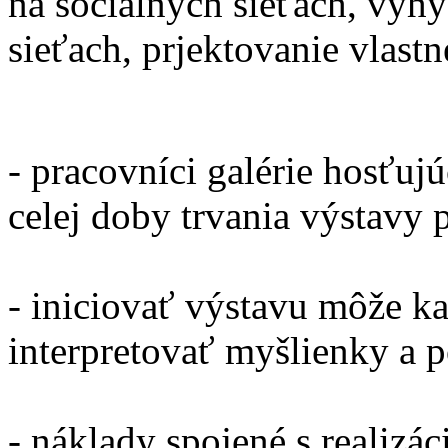
na sociálnych sieťach, vyh
sieťach, prjektovanie vlast
- pracovníci galérie hosťuj
celej doby trvania výstavy 
- iniciovať výstavu môže k
interpretovať myšlienky a p
- náklady spojené s realizác