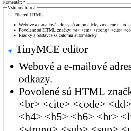
Komentár:
*
Vstupný formát
Filtered HTML
Webové a e-mailové adresy sú automaticky zmenené na odk
Povolené sú HTML značky: <a> <em> <strong> <cite> <co
Riadky a odstavce sa zalomia automaticky.
TinyMCE editor
Webové a e-mailové adre
odkazy.
Povolené sú HTML značk
<br> <cite> <code> <dd
<h4> <h5> <h6> <hr> <l
<strong> <sub> <sup> <