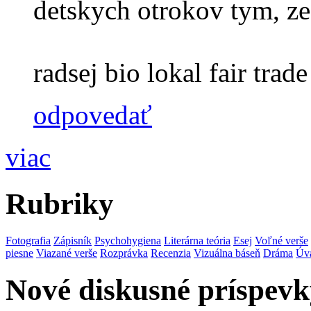
detskych otrokov tym, ze
radsej bio lokal fair trade 
odpovedať
viac
Rubriky
Fotografia
Zápisník
Psychohygiena
Literárna teória
Esej
Voľné verše
piesne
Viazané verše
Rozprávka
Recenzia
Vizuálna báseň
Dráma
Úv
Nové diskusné príspevk