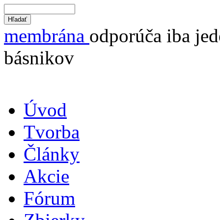
membrána
odporúča iba jed
básnikov
Úvod
Tvorba
Články
Akcie
Fórum