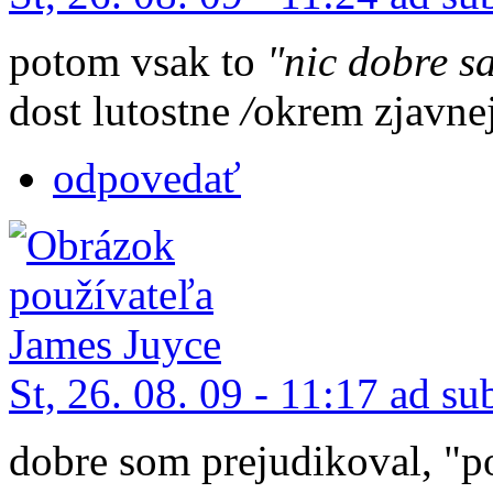
potom vsak to
"nic dobre s
dost lutostne
/
okrem zjavnej
odpovedať
St, 26. 08. 09 - 11:17 ad su
dobre som prejudikoval, "p