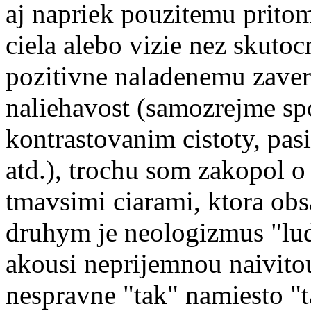
aj napriek pouzitemu prito
ciela alebo vizie nez skutocn
pozitivne naladenemu zaveru
naliehavost (samozrejme sp
kontrastovanim cistoty, pasi
atd.), trochu som zakopol o
tmavsimi ciarami, ktora obsa
druhym je neologizmus "lud
akousi neprijemnou naivitou
nespravne "tak" namiesto "