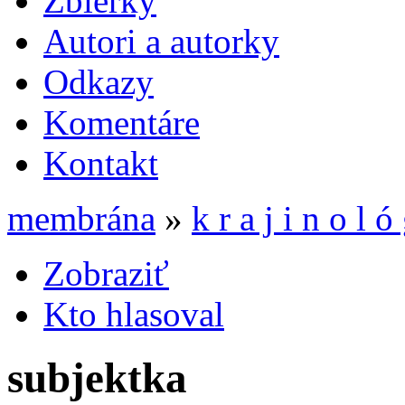
Zbierky
Autori a autorky
Odkazy
Komentáre
Kontakt
membrána
»
k r a j i n o l ó 
Zobraziť
Kto hlasoval
subjektka