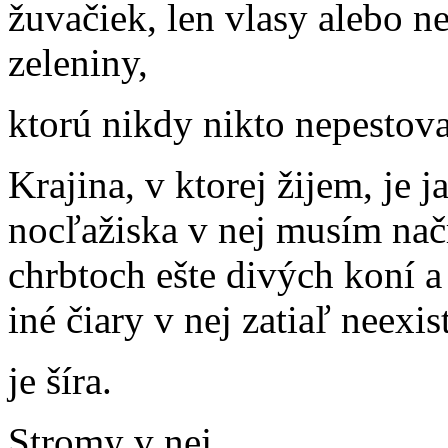
žuvačiek, len vlasy alebo n
zeleniny,
ktorú nikdy nikto nepestoval
Krajina, v ktorej žijem, je 
nocľažiska v nej musím načr
chrbtoch ešte divých koní a
iné čiary v nej zatiaľ neexis
je šíra.
Stromy v nej,