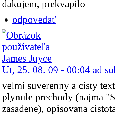
dakujem, prekvapilo
odpovedať
Ut, 25. 08. 09 - 00:04 ad s
velmi suverenny a cisty tex
plynule prechody (najma "S
zasadene), opisovana cistot