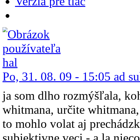
Verzia pre tlač
Po, 31. 08. 09 - 15:05 ad s
ja som dlho rozmýšľala, koh
whitmana, určite whitmana,
to mohlo volat aj prechádzk
subjektivne veci - a la nie