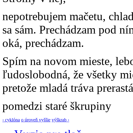
nepotrebujem mačetu, chladn
sa sám. Prechádzam pod ním
oká, prechádzam.
Spím na novom mieste, lebo
ľudoslobodná, že všetky mie
pretože mladá tráva prerast
pomedzi staré škrupiny
‹ cyklóna
o úroveň vyššie
výškrab ›