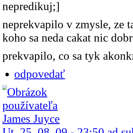
nepredikuj;]
neprekvapilo v zmysle, ze 
koho sa neda cakat nic dobr
prekvapilo, co sa tyk akonk
odpovedať
Ut, 25. 08. 09 - 23:50 ad s