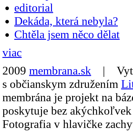
editorial
Dekáda, která nebyla?
Chtěla jsem něco dělat
viac
2009
membrana.sk
| Vytvo
s občianskym združením
Li
membrána je projekt na báz
poskytuje bez akýchkoľvek
Fotografia v hlavičke zach