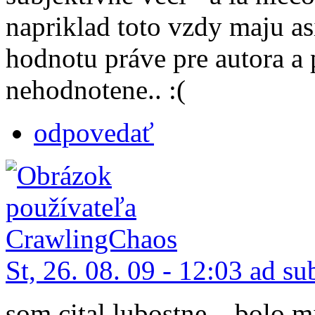
napriklad toto vzdy maju as
hodnotu práve pre autora a 
nehodnotene.. :(
odpovedať
St, 26. 08. 09 - 12:03 ad su
som cital lubostne... bolo m