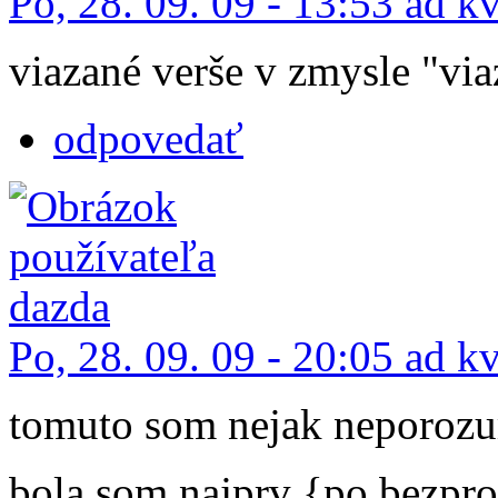
Po, 28. 09. 09 - 13:53 ad k
viazané verše v zmysle "vi
odpovedať
Po, 28. 09. 09 - 20:05 ad k
tomuto som nejak neporozu
bola som najprv {po bezpros