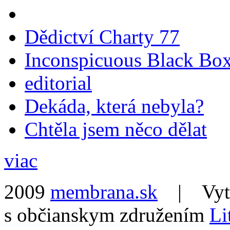
Dědictví Charty 77
Inconspicuous Black Bo
editorial
Dekáda, která nebyla?
Chtěla jsem něco dělat
viac
2009
membrana.sk
| Vytvo
s občianskym združením
Li