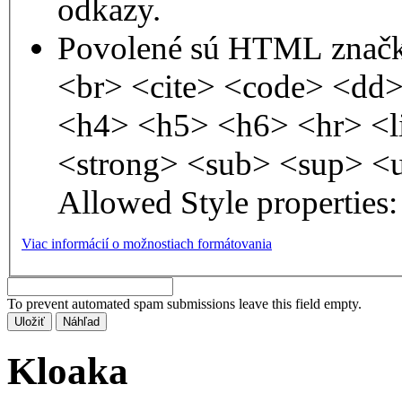
odkazy.
Povolené sú HTML značk
<br> <cite> <code> <dd
<h4> <h5> <h6> <hr> <l
<strong> <sub> <sup> <
Allowed Style properties: 
Viac informácií o možnostiach formátovania
To prevent automated spam submissions leave this field empty.
Kloaka