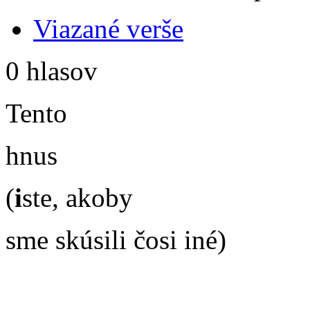
Viazané verše
0 hlasov
Tento
hnus
(
i
ste, akoby
sme skúsili čosi iné)