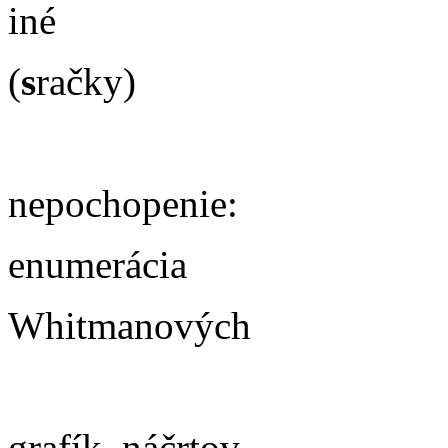
iné
(
s
račky)
nepochopenie:
enumerácia
Whitmanových
grafík, náčrtov.