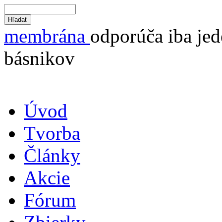
membrána
odporúča iba jed
básnikov
Úvod
Tvorba
Články
Akcie
Fórum