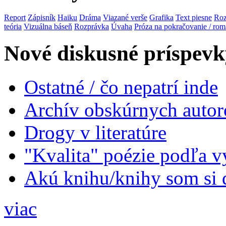
Report
Zápisník
Haiku
Dráma
Viazané verše
Grafika
Text piesne
Roz
teória
Vizuálna báseň
Rozprávka
Úvaha
Próza na pokračovanie / ro
Nové diskusné príspevk
Ostatné / čo nepatrí inde
Archív obskúrnych autor
Drogy v literatúre
"Kvalita" poézie podľa v
Akú knihu/knihy som si 
viac