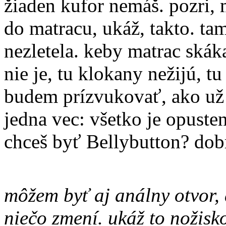
žiaden kufor nemáš. pozri,
do matracu, ukáž, takto. t
nezletela. keby matrac skáka
nie je, tu klokany nežijú, tu
budem prízvukovať, ako už 
jedna vec: všetko je opuste
chceš byť Bellybutton? dob
môžem byť aj análny otvor, 
niečo zmení. ukáž to nožis