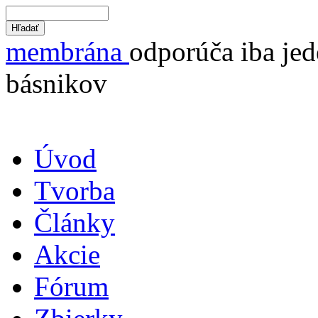
membrána
odporúča iba jed
básnikov
Úvod
Tvorba
Články
Akcie
Fórum