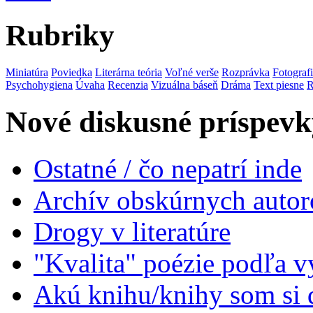
Rubriky
Miniatúra
Poviedka
Literárna teória
Voľné verše
Rozprávka
Fotograf
Psychohygiena
Úvaha
Recenzia
Vizuálna báseň
Dráma
Text piesne
R
Nové diskusné príspevk
Ostatné / čo nepatrí inde
Archív obskúrnych autor
Drogy v literatúre
"Kvalita" poézie podľa v
Akú knihu/knihy som si 