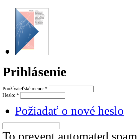
Prihlásenie
Používateľské meno:
*
Heslo:
*
Požiadať o nové heslo
To prevent automated spam s