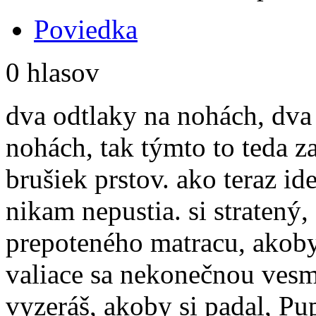
Poviedka
0 hlasov
dva odtlaky na nohách, dva
nohách, tak týmto to teda za
brušiek prstov. ako teraz id
nikam nepustia. si stratený
prepoteného matracu, akoby
valiace sa nekonečnou vesm
vyzeráš, akoby si padal, P