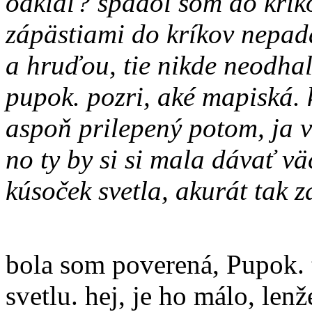
odkiaľ? spadol som do kríko
zápästiami do kríkov nepa
a hruďou, tie nikde neodha
pupok. pozri, aké mapiská. 
aspoň prilepený potom, ja v 
no ty by si si mala dávať väč
kúsoček svetla, akurát tak z
bola som poverená, Pupok. 
svetlu. hej, je ho málo, len