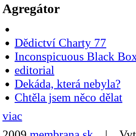
Agregátor
Dědictví Charty 77
Inconspicuous Black Bo
editorial
Dekáda, která nebyla?
Chtěla jsem něco dělat
viac
2009
membrana.sk
| Vytvo