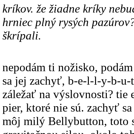
kríkov. že žiadne kríky neb
hrniec plný rysých pazúrov?
škrípali.
nepodám ti nožisko, podám t
sa jej zachyť, b-e-l-l-y-b-u
záležať na výslovnosti? tie e
pier, ktoré nie sú. zachyť sa
môj milý Bellybutton, toto s