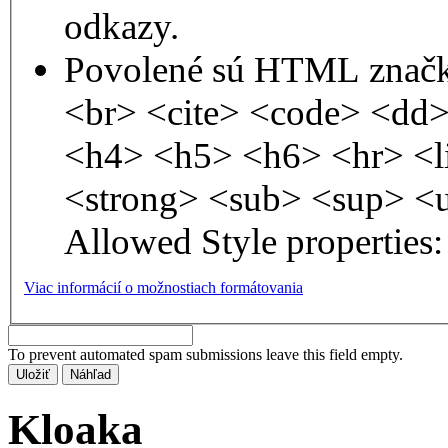
odkazy.
Povolené sú HTML značk
<br> <cite> <code> <dd
<h4> <h5> <h6> <hr> <l
<strong> <sub> <sup> <
Allowed Style properties: 
Viac informácií o možnostiach formátovania
To prevent automated spam submissions leave this field empty.
Kloaka