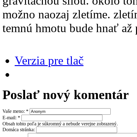
gravitačnou silou. okolo toh
možno naozaj zletíme. zletí
temnú hmotu bude hnať až po
Verzia pre tlač
Poslať nový komentár
Vaše meno:
*
E-mail:
*
Obsah tohto poľa je súkromný a nebude verejne zobrazený.
Domáca stránka: