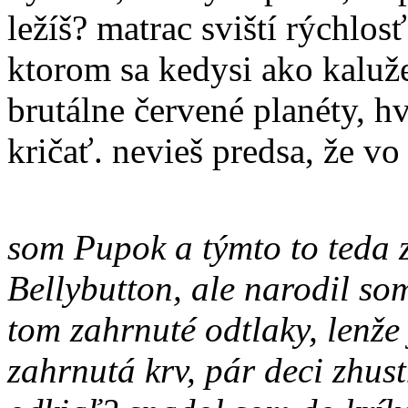
ležíš? matrac sviští rýchlos
ktorom sa kedysi ako kaluže
brutálne červené planéty, h
kričať. nevieš predsa, že vo
som Pupok a týmto to teda 
Bellybutton, ale narodil som
tom zahrnuté odtlaky, lenže 
zahrnutá krv, pár deci zhustn