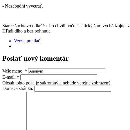
- Nezabudni vyvetrať.
Starec šuchtavo odkráča. Po chvíli počuť statický šum vychádzajúci z v
Hľadí dlho a bez pohnutia.
Verzia pre tlač
Poslať nový komentár
Vaše meno:
*
E-mail:
*
Obsah tohto poľa je súkromný a nebude verejne zobrazený.
Domáca stránka: