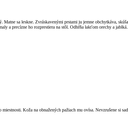
rný. Matne sa leskne. Zvráskavenými prstami ju jemne obchytkáva, skúš
Pomaly a precízne ho rozprestiera na stôl. Odhŕňa lakťom orechy a jabl
o miestnosti. Koža na obnažených pažiach mu ovísa. Nevzrušene si sadá