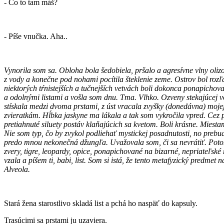
- Čo to tam máš?
- Píše vnučka. Aha..
Vynorila som sa. Obloha bola šedobiela, pršalo a agresívne vlny oliz
z vody a konečne pod nohami pocítila šteklenie zeme. Ostrov bol roz
niektorých tŕnistejších a tučnejších vetvách boli dokonca ponapichov
a odolnými listami a vošla som dnu. Tma. Vlhko. Ozveny stekajúcej vo
stískala medzi dvoma prstami, z úst vracala zvyšky (donedávna) mojej
zvieratkám. Hĺbka jaskyne ma lákala a tak som vykročila vpred. Cez p
pretiahnuté siluety postáv klaňajúcich sa kvetom. Boli krásne. Miesta
Nie som typ, čo by zvykol podliehať mystickej posadnutosti, no prebu
predo mnou nekonečná džungľa. Uvažovala som, či sa nevrátiť. Potom 
zvery, tigre, leopardy, opice, ponapichované na bizarné, nepriateľské 
vzala a píšem ti, babi, list. Som si istá, že tento metafyzický predm
Alveola.
Stará žena starostlivo skladá list a pchá ho naspäť do kapsuly.
Trasúcimi sa prstami ju uzaviera.