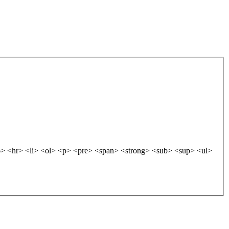
 <hr> <li> <ol> <p> <pre> <span> <strong> <sub> <sup> <ul>