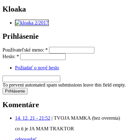
Kloaka
Prihlásenie
Používateľské meno:
*
Heslo:
*
Požiadať o nové heslo
To prevent automated spam submissions leave this field empty.
Komentáre
14. 12. 21 - 21:52
|
TVOJA MAMKA (bez overenia)
co ti je JA MAM TRAKTOR
odpovedať