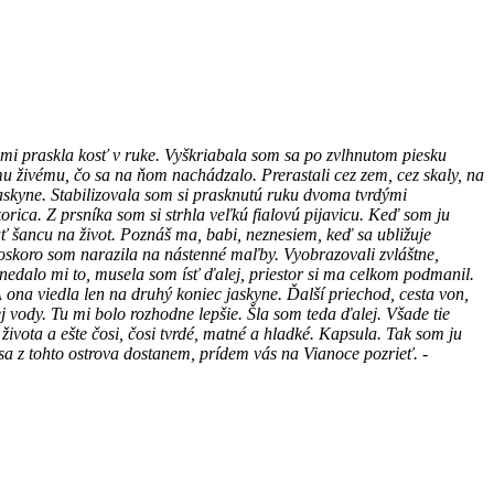
 mi praskla kosť v ruke. Vyškriabala som sa po zvlhnutom piesku
u živému, čo sa na ňom nachádzalo. Prerastali cez zem, cez skaly, na
jaskyne. Stabilizovala som si prasknutú ruku dvoma tvrdými
rica. Z prsníka som si strhla veľkú fialovú pijavicu. Keď som ju
ť šancu na život. Poznáš ma, babi, neznesiem, keď sa ubližuje
Čoskoro som narazila na nástenné maľby. Vyobrazovali zvláštne,
 nedalo mi to, musela som ísť ďalej, priestor si ma celkom podmanil.
 ona viedla len na druhý koniec jaskyne. Ďalší priechod, cesta von,
vody. Tu mi bolo rozhodne lepšie. Šla som teda ďalej. Všade tie
 života a ešte čosi, čosi tvrdé, matné a hladké. Kapsula. Tak som ju
 sa z tohto ostrova dostanem, prídem vás na Vianoce pozrieť. -