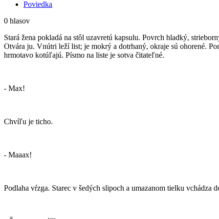
Poviedka
0 hlasov
Stará žena pokladá na stôl uzavretú kapsulu. Povrch hladký, striebo
Otvára ju. Vnútri leží list; je mokrý a dotrhaný, okraje sú ohorené. 
hrmotavo kotúľajú. Písmo na liste je sotva čitateľné.
- Max!
Chvíľu je ticho.
- Maaax!
Podlaha vŕzga. Starec v šedých slipoch a umazanom tielku vchádza d