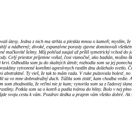
ovali útesy. Jedna z nich ma strhla a pleskla mnou o kameň; myslím, že
ľahlý a nádherný; divoké, expanzívne porasty zjavne dominovali všetkém
ané mačkovité šelmy. Môj pohľad zaujal až príliš symetrický vchod do 
dy. Celý priestor príjemne voňal, čosi vianočné, ako badián, možno ško
 krvi. Odhodila som ju do skalných útrob; rozhodla som sa jej ponecha
raskliny vytvorené koreňmi agresívnych rastlín dnu doliehalo svetlo. 
mi abstraktné. Ty vieš, že tak to mám rada. V ruke pulzovala bolesť, no
dil sa vo mne dobrodružný duch. Túžila som zistiť, kam chodba vedie. A
som zhodnotila, že veľmi nie je kam; vynorila som sa z ľadovej slanej 
rastliny. Potkla som sa o koreň a padla tvárou do hliny. Bolo v nej plno
et nájde svoju cestu k vám. Pozdrav dedka a prajem vám všetko dobré. Ak