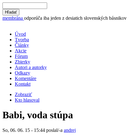
membrána
odporúča iba jeden z desiatich slovenských básnikov
Úvod
Tvorba
Články
Akcie
Fórum
Zbierky
Autori a autorky
Odkazy
Komentáre
Kontakt
Zobraziť
Kto hlasoval
Babi, voda stúpa
So, 06. 06. 15 - 15:44 poslal/-a
andrej