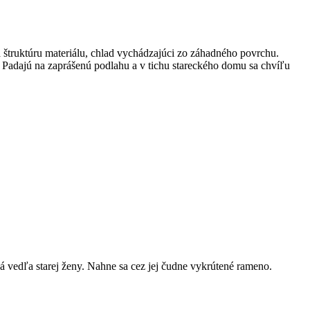
a štruktúru materiálu, chlad vychádzajúci zo záhadného povrchu.
ká. Padajú na zaprášenú podlahu a v tichu stareckého domu sa chvíľu
 vedľa starej ženy. Nahne sa cez jej čudne vykrútené rameno.