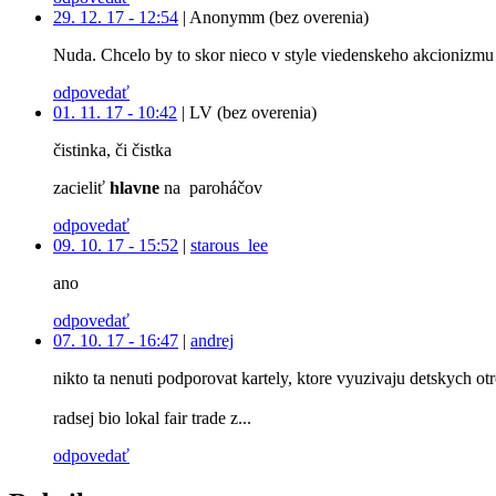
29. 12. 17 - 12:54
|
Anonymm (bez overenia)
Nuda. Chcelo by to skor nieco v style viedenskeho akcionizmu 
odpovedať
01. 11. 17 - 10:42
|
LV (bez overenia)
čistinka, či čistka
zacieliť
hlavne
na paroháčov
odpovedať
09. 10. 17 - 15:52
|
starous_lee
ano
odpovedať
07. 10. 17 - 16:47
|
andrej
nikto ta nenuti podporovat kartely, ktore vyuzivaju detskych ot
radsej bio lokal fair trade z...
odpovedať