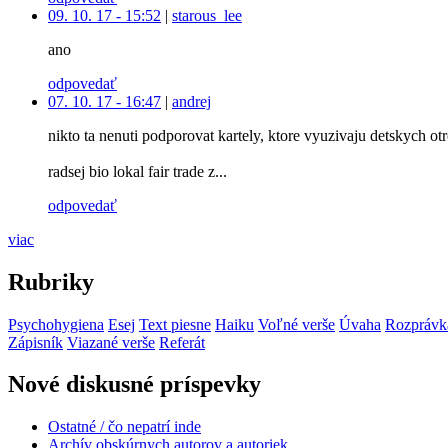
09. 10. 17 - 15:52
|
starous_lee
ano
odpovedať
07. 10. 17 - 16:47
|
andrej
nikto ta nenuti podporovat kartely, ktore vyuzivaju detskych ot
radsej bio lokal fair trade z...
odpovedať
viac
Rubriky
Psychohygiena
Esej
Text piesne
Haiku
Voľné verše
Úvaha
Rozprávk
Zápisník
Viazané verše
Referát
Nové diskusné príspevky
Ostatné / čo nepatrí inde
Archív obskúrnych autorov a autoriek