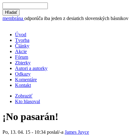
membrána
odporúča iba jeden z desiatich slovenských básnikov
Úvod
Tvorba
Články
Akcie
Fórum
Zbierky
Autori a autorky
Odkazy
Komentáre
Kontakt
Zobraziť
Kto hlasoval
¡No pasarán!
Po, 13. 04. 15 - 10:34 poslal/-a
James Juyce