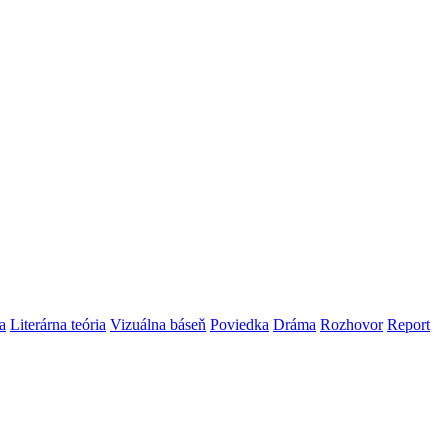
a
Literárna teória
Vizuálna báseň
Poviedka
Dráma
Rozhovor
Report