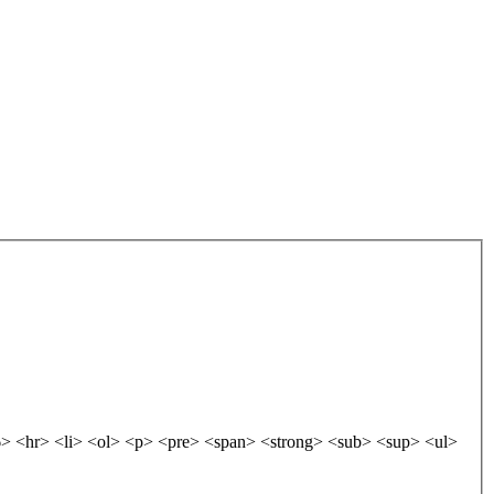
 <hr> <li> <ol> <p> <pre> <span> <strong> <sub> <sup> <ul>