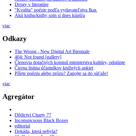
Drogy v literatúre
"Kvalita" poézie podľa vydavateľstva Ikar.
Akú knihu/knihy som si dnes kúpil/a
viac
Odkazy
The Wrong - New Digital Art Biennale
404: Not found [gallery]
Členovia dotačných komisií ministerstva kultúry, odstúpte
Čierna listina účastníkov knižných ankiet
Píšete poéziu alebo prózu? Zapojte sa do súťaže!
viac
Agregátor
Dědictví Charty 77
Inconspicuous Black Boxes
editorial
Dekáda, která nebyla?