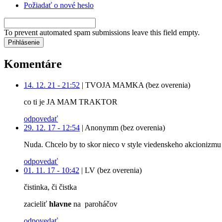
Požiadať o nové heslo
To prevent automated spam submissions leave this field empty.
Komentáre
14. 12. 21 - 21:52
|
TVOJA MAMKA (bez overenia)
co ti je JA MAM TRAKTOR
odpovedať
29. 12. 17 - 12:54
|
Anonymm (bez overenia)
Nuda. Chcelo by to skor nieco v style viedenskeho akcionizmu 
odpovedať
01. 11. 17 - 10:42
|
LV (bez overenia)
čistinka, či čistka
zacieliť
hlavne
na paroháčov
odpovedať