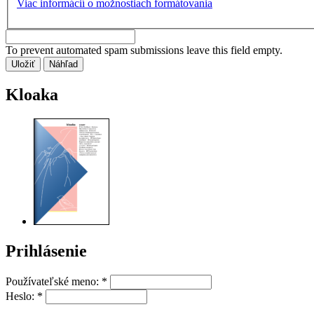
Viac informácií o možnostiach formátovania
To prevent automated spam submissions leave this field empty.
Kloaka
Prihlásenie
Používateľské meno:
*
Heslo:
*