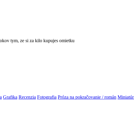
rokov tym, ze si za kilo kupujes omietku
a
Grafika
Recenzia
Fotografia
Próza na pokračovanie / román
Miniatúr