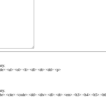
azy.
de> <ul> <ol> <li> <dl> <dt> <dd> <p>
azy.
br> <cite> <code> <dd> <div> <dl> <dt> <em> <h3> <h4> <h5> <h6>