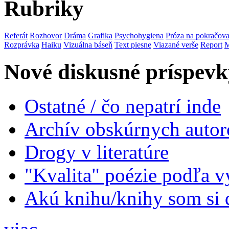
Rubriky
Referát
Rozhovor
Dráma
Grafika
Psychohygiena
Próza na pokračova
Rozprávka
Haiku
Vizuálna báseň
Text piesne
Viazané verše
Report
M
Nové diskusné príspevk
Ostatné / čo nepatrí inde
Archív obskúrnych autor
Drogy v literatúre
"Kvalita" poézie podľa v
Akú knihu/knihy som si 