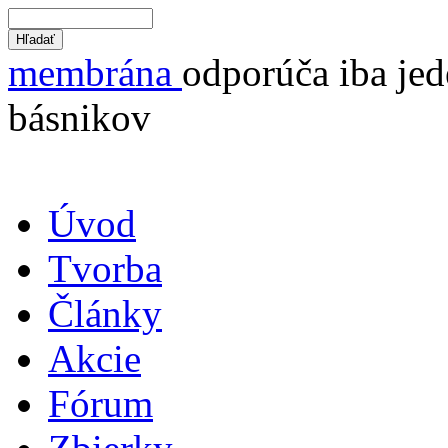
membrána
odporúča iba jed
básnikov
Úvod
Tvorba
Články
Akcie
Fórum