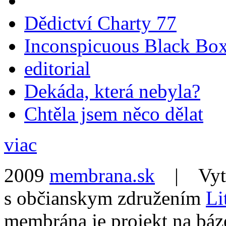
Dědictví Charty 77
Inconspicuous Black Bo
editorial
Dekáda, která nebyla?
Chtěla jsem něco dělat
viac
2009
membrana.sk
| Vytvo
s občianskym združením
Li
membrána je projekt na báz