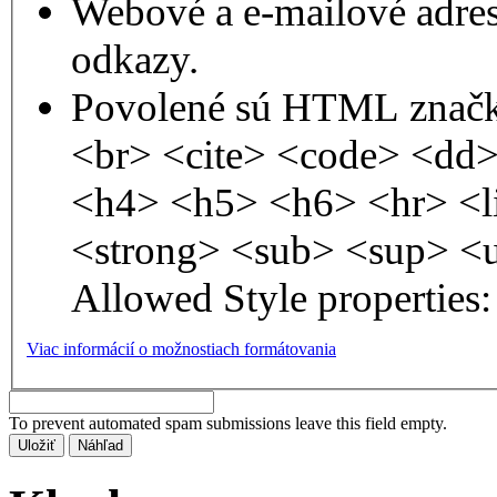
Webové a e-mailové adre
odkazy.
Povolené sú HTML značk
<br> <cite> <code> <dd
<h4> <h5> <h6> <hr> <l
<strong> <sub> <sup> <
Allowed Style properties: 
Viac informácií o možnostiach formátovania
To prevent automated spam submissions leave this field empty.