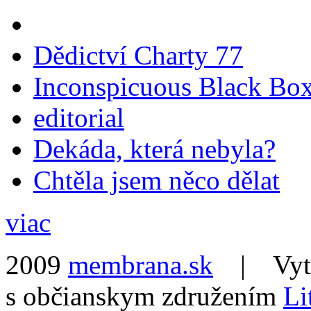
Dědictví Charty 77
Inconspicuous Black Bo
editorial
Dekáda, která nebyla?
Chtěla jsem něco dělat
viac
2009
membrana.sk
| Vytvo
s občianskym združením
Li