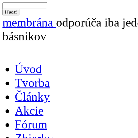
membrána
odporúča iba jed
básnikov
Úvod
Tvorba
Články
Akcie
Fórum