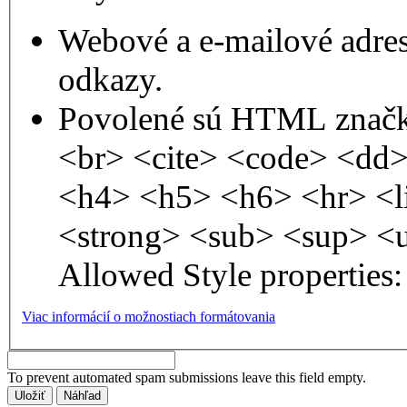
Webové a e-mailové adre
odkazy.
Povolené sú HTML značk
<br> <cite> <code> <dd
<h4> <h5> <h6> <hr> <l
<strong> <sub> <sup> <
Allowed Style properties: 
Viac informácií o možnostiach formátovania
To prevent automated spam submissions leave this field empty.