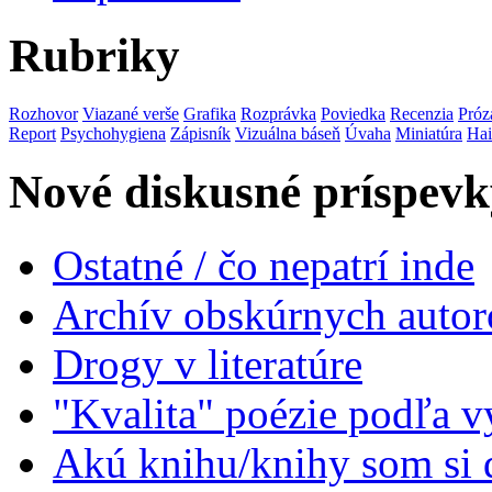
Rubriky
Rozhovor
Viazané verše
Grafika
Rozprávka
Poviedka
Recenzia
Próz
Report
Psychohygiena
Zápisník
Vizuálna báseň
Úvaha
Miniatúra
Ha
Nové diskusné príspevk
Ostatné / čo nepatrí inde
Archív obskúrnych autor
Drogy v literatúre
"Kvalita" poézie podľa v
Akú knihu/knihy som si 