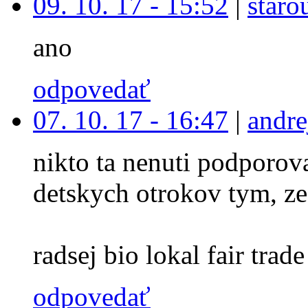
09. 10. 17 - 15:52
|
staro
ano
odpovedať
07. 10. 17 - 16:47
|
andre
nikto ta nenuti podporova
detskych otrokov tym, ze
radsej bio lokal fair trade 
odpovedať