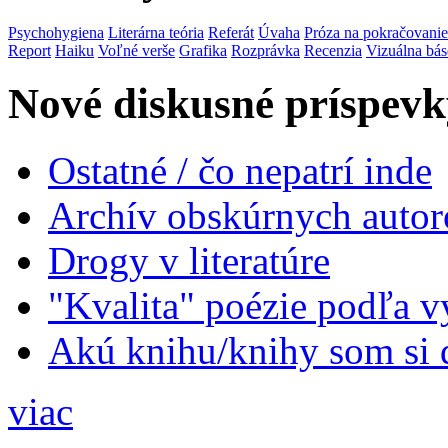
Psychohygiena
Literárna teória
Referát
Úvaha
Próza na pokračovanie
Report
Haiku
Voľné verše
Grafika
Rozprávka
Recenzia
Vizuálna bá
Nové diskusné príspevk
Ostatné / čo nepatrí inde
Archív obskúrnych autor
Drogy v literatúre
"Kvalita" poézie podľa v
Akú knihu/knihy som si 
viac