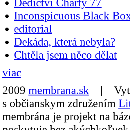
Dědictví Charty 77
Inconspicuous Black Bo
editorial
Dekáda, která nebyla?
Chtěla jsem něco dělat
viac
2009
membrana.sk
| Vytvo
s občianskym združením
Li
membrána je projekt na báz
poskytuje bez akýchkoľvek