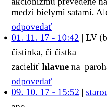
akcionizmu prevedene na
medzi bielymi satami. Ale
odpovedať
01. 11. 17 - 10:42
|
LV (b
čistinka, či čistka
zacieliť
hlavne
na paroh
odpovedať
09. 10. 17 - 15:52
|
staro
ano