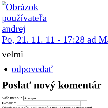
Po, 21. 11. 11 - 17:28 ad 
velmi
odpovedať
Poslať nový komentár
Vaše meno:
*
E-mail:
*
Obsah tohto poľa je súkromný a nebude verejne zobrazený.