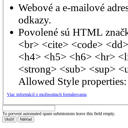
Webové a e-mailové adre
odkazy.
Povolené sú HTML značk
<br> <cite> <code> <dd
<h4> <h5> <h6> <hr> <l
<strong> <sub> <sup> <
Allowed Style properties: 
Viac informácií o možnostiach formátovania
To prevent automated spam submissions leave this field empty.