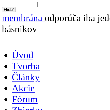
membrána
odporúča iba jed
básnikov
Úvod
Tvorba
Články
Akcie
Fórum