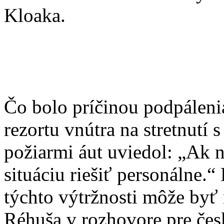
Kloaka.
Čo bolo príčinou podpálenia
rezortu vnútra na stretnutí s
požiarmi áut uviedol: „Ak
situáciu riešiť personálne.
týchto výtržnosti môže byť
Réhuša v rozhovore pre čes