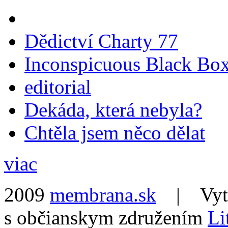
Dědictví Charty 77
Inconspicuous Black Bo
editorial
Dekáda, která nebyla?
Chtěla jsem něco dělat
viac
2009
membrana.sk
| Vytvo
s občianskym združením
Li