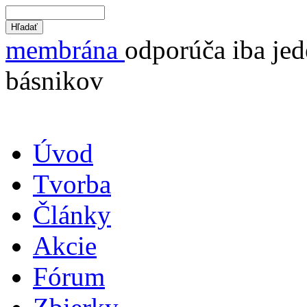
membrána
odporúča iba jed
básnikov
Úvod
Tvorba
Články
Akcie
Fórum