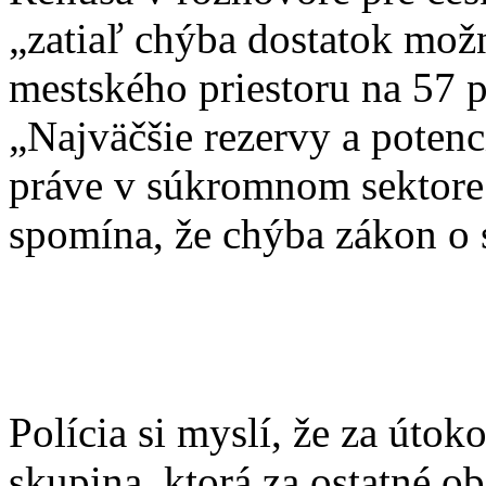
„zatiaľ chýba dostatok možn
mestského priestoru na 57 
„Najväčšie rezervy a poten
práve v súkromnom sektore.
spomína, že chýba zákon o 
Polícia si myslí, že za úto
skupina, ktorá za ostatné o