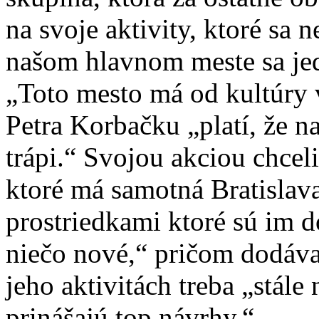
na svoje aktivity, ktoré sa 
našom hlavnom meste sa je
„Toto mesto má od kultúry 
Petra Korbačku „platí, že n
trápi.“ Svojou akciou chcel
ktoré má samotná Bratislava
prostriedkami ktoré sú im 
niečo nové,“ pričom dodáva,
jeho aktivitách treba „stál
prinášajú top návrhy.“