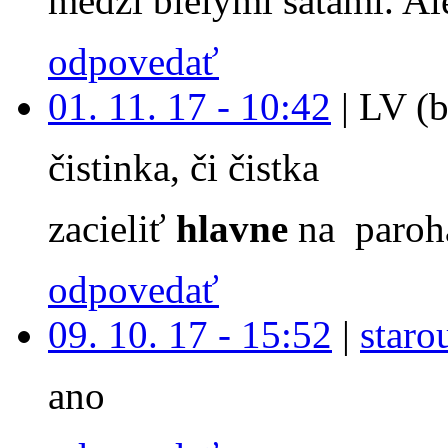
medzi bielymi satami. Ale
odpovedať
01. 11. 17 - 10:42
|
LV (b
čistinka, či čistka
zacieliť
hlavne
na paroh
odpovedať
09. 10. 17 - 15:52
|
staro
ano