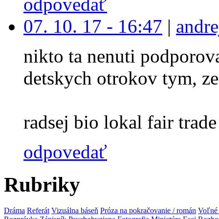
odpovedať
07. 10. 17 - 16:47
|
andre
nikto ta nenuti podporova
detskych otrokov tym, ze
radsej bio lokal fair trade 
odpovedať
Rubriky
Dráma
Referát
Vizuálna báseň
Próza na pokračovanie / román
Voľné 