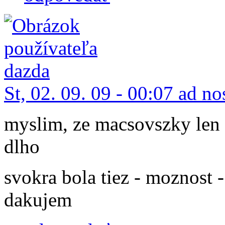
St, 02. 09. 09 - 00:07 ad n
myslim, ze macsovszky len 
dlho
svokra bola tiez - moznost -
dakujem