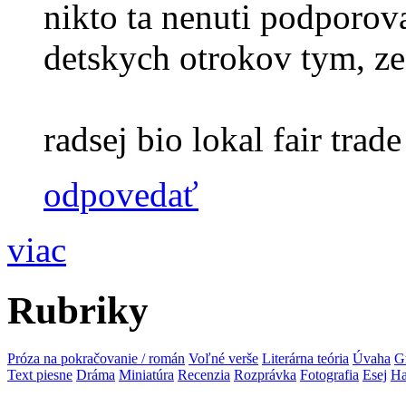
nikto ta nenuti podporova
detskych otrokov tym, ze
radsej bio lokal fair trade 
odpovedať
viac
Rubriky
Próza na pokračovanie / román
Voľné verše
Literárna teória
Úvaha
G
Text piesne
Dráma
Miniatúra
Recenzia
Rozprávka
Fotografia
Esej
Ha