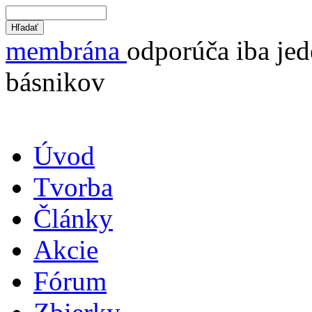
membrána
odporúča iba jed
básnikov
Úvod
Tvorba
Články
Akcie
Fórum