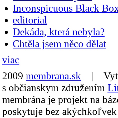
Inconspicuous Black Bo
editorial
Dekáda, která nebyla?
Chtěla jsem něco dělat
viac
2009
membrana.sk
| Vytvo
s občianskym združením
Li
membrána je projekt na báz
poskytuje bez akýchkoľvek