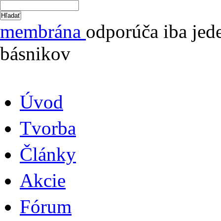
membrána
odporúča iba jed
básnikov
Úvod
Tvorba
Články
Akcie
Fórum