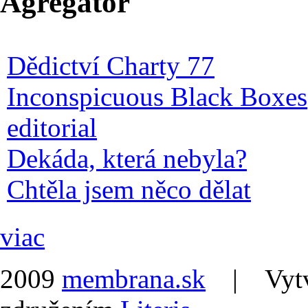
Agregátor
Dědictví Charty 77
Inconspicuous Black Boxes
editorial
Dekáda, která nebyla?
Chtěla jsem něco dělat
viac
2009
membrana.sk
| Vytvor