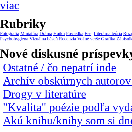
viac
Rubriky
Fotografia
Miniatúra
Dráma
Haiku
Poviedka
Esej
Literárna teória
Roz
Psychohygiena
Vizuálna báseň
Recenzia
Voľné verše
Grafika
Zápisní
Nové diskusné príspevk
Ostatné / čo nepatrí inde
Archív obskúrnych autorov 
Drogy v literatúre
"Kvalita" poézie podľa vyda
Akú knihu/knihy som si dne