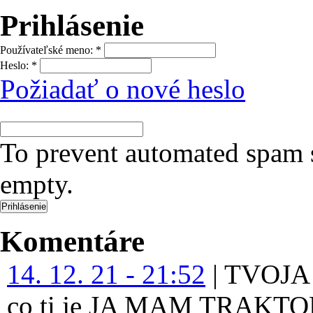
Prihlásenie
Používateľské meno:
*
Heslo:
*
Požiadať o nové heslo
To prevent automated spam s
empty.
Komentáre
14. 12. 21 - 21:52
|
TVOJA 
co ti je JA MAM TRAKT