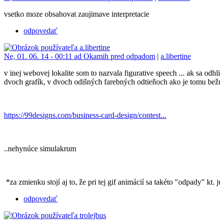
vsetko moze obsahovat zaujimave interpretacie
odpovedať
Ne, 01. 06. 14 - 00:11 ad Okamih pred odpadom
|
a.libertine
v inej webovej lokalite som to nazvala figurative speech ... ak sa odhl
dvoch grafík, v dvoch odišných farebných odtieňoch ako je tomu bežn
https://99designs.com/business-card-design/contest...
..nehynúce simulakrum
*za zmienku stojí aj to, že pri tej gif animácií sa takéto "odpady" kt.
odpovedať