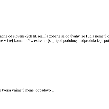
iadne od slovenských lit. reálií a zoberie sa do úvahy, že ľudia nemajú 
é v istej komunite* .. extrémnejší prípad podobnej nadprodukcie je po
 ju tvoria vnímajú menej odpadovo ..