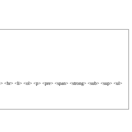
 <hr> <li> <ol> <p> <pre> <span> <strong> <sub> <sup> <ul>