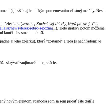
 komente) je však aj ironickým pomenovaním vlastnej metódy. Nesie
 poézie: "
analyzovanej Kucbelovej zbierky, ktorá pre svoje (i tu
alia.sk/news/derek-rebro-s-poznaj...
). Tieto grafiky potom môžeme
pad končiaci v smetnom koši.
adne aj jeho zbierku), ktorý "zostarne" a teda (s nadhľadom) je
že skrývať zaujímavé interpretácie.
orený novým efektom, rozhodla som sa sem pridať ešte ďalšie