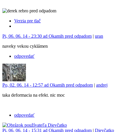
Verzia pre tlač
Pi, 06. 06. 14 - 23:30 ad Okamih pred odpadom
|
uran
naveky vekou cyklámen
odpovedať
Po, 02. 06. 14 - 12:57 ad Okamih pred odpadom
|
andrej
taka deformacia na efekt. nic moc
odpovedať
Pi, 06. 06. 14 - 15:31 ad Okamih pred odpadom
|
Dievčatko