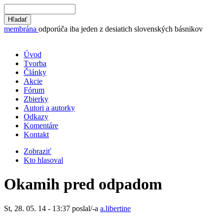
membrána
odporúča iba jeden z desiatich slovenských básnikov
Úvod
Tvorba
Články
Akcie
Fórum
Zbierky
Autori a autorky
Odkazy
Komentáre
Kontakt
Zobraziť
Kto hlasoval
Okamih pred odpadom
St, 28. 05. 14 - 13:37 poslal/-a
a.libertine