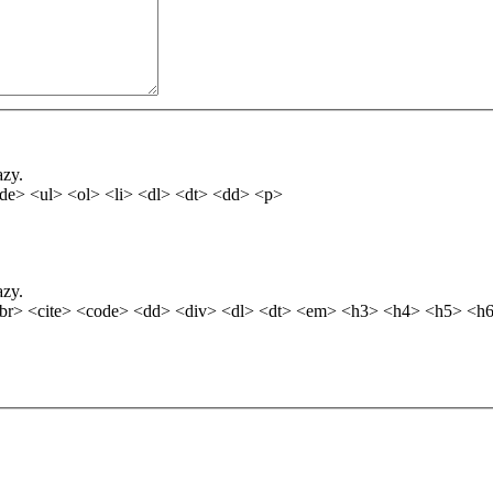
azy.
de> <ul> <ol> <li> <dl> <dt> <dd> <p>
azy.
br> <cite> <code> <dd> <div> <dl> <dt> <em> <h3> <h4> <h5> <h6>