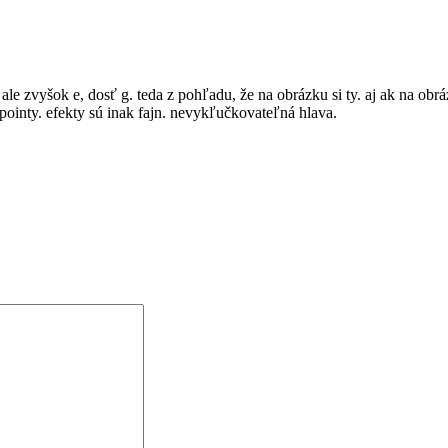
le zvyšok e, dosť g. teda z pohľadu, že na obrázku si ty. aj ak na obr
j pointy. efekty sú inak fajn. nevykľučkovateľná hlava.