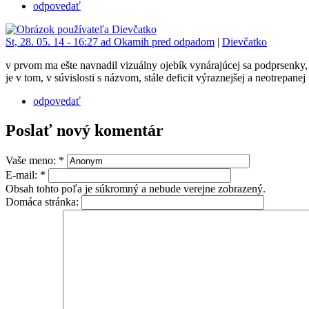
odpovedať
St, 28. 05. 14 - 16:27 ad Okamih pred odpadom
|
Dievčatko
v prvom ma ešte navnadil vizuálny ojebík vynárajúcej sa podprsenky, a
je v tom, v súvislosti s názvom, stále deficit výraznejšej a neotrepane
odpovedať
Poslať nový komentár
Vaše meno:
*
E-mail:
*
Obsah tohto poľa je súkromný a nebude verejne zobrazený.
Domáca stránka: