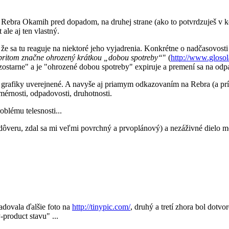
D. Rebra Okamih pred dopadom, na druhej strane (ako to potvrdzuješ v
ale aj ten vlastný.
že sa tu reaguje na niektoré jeho vyjadrenia. Konkrétne o nadčasovosti
e pritom značne ohrozený krátkou „dobou spotreby“
" (
http://www.glosol
"zostarne" a je "ohrozené dobou spotreby" expiruje a premení sa na od
i grafiky uverejnené. A navyše aj priamym odkazovaním na Rebra (a príp
érnosti, odpadovosti, druhotnosti.
blému telesnosti...
veru, zdal sa mi veľmi povrchný a prvoplánový) a nezáživné dielo mô
oadovala ďalšie foto na
http://tinypic.com/
, druhý a tretí zhora bol dotv
product stavu" ...