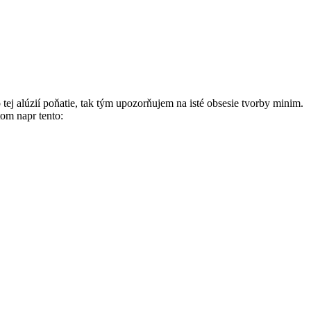
o tej alúzií poňatie, tak tým upozorňujem na isté obsesie tvorby minim.
tom napr tento: