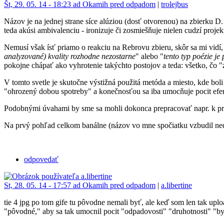
Št, 29. 05. 14 - 18:23 ad Okamih pred odpadom
|
trolejbus
Názov je na jednej strane síce alúziou (dosť otvorenou) na zbierku 
teda akúsi ambivalenciu - ironizuje či zosmiešňuje nielen cudzí projekt 
Nemusí však ísť priamo o reakciu na Rebrovu zbieru, skôr sa mi vidí, 
analyzované) kvality rozhodne nezostarne
" alebo "
tento typ poézie j
pokojne chápať ako vyhrotenie takýchto postojov a teda: všetko, čo 
V tomto svetle je skutočne výstižná použitá metóda a miesto, kde bol
"ohrozený dobou spotreby" a konečnosťou sa iba umocňuje pocit efem
Podobnými úvahami by sme sa mohli dokonca prepracovať napr. k pro
Na prvý pohľad celkom banálne (názov vo mne spočiatku vzbudil nedô
odpovedať
St, 28. 05. 14 - 17:57 ad Okamih pred odpadom
|
a.libertine
tie 4 jpg po tom gife tu pôvodne nemali byť, ale keď som len tak upl
"pôvodné," aby sa tak umocnil pocit "odpadovosti" "druhotnosti" "by-