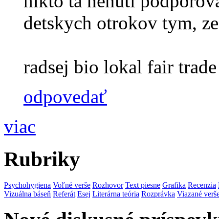
nikto ta nenuti podporova
detskych otrokov tym, ze
radsej bio lokal fair trade 
odpovedať
viac
Rubriky
Psychohygiena
Voľné verše
Rozhovor
Text piesne
Grafika
Recenzia
Vizuálna báseň
Referát
Esej
Literárna teória
Rozprávka
Viazané verš