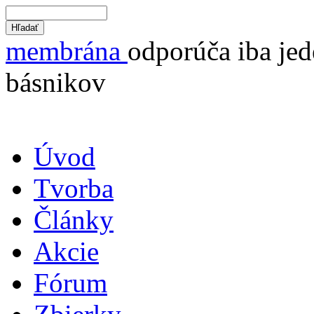
membrána
odporúča iba jed
básnikov
Úvod
Tvorba
Články
Akcie
Fórum