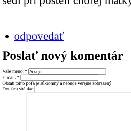
sedi pri posteli chorej matk
odpovedať
Poslať nový komentár
Vaše meno:
*
E-mail:
*
Obsah tohto poľa je súkromný a nebude verejne zobrazený.
Domáca stránka: