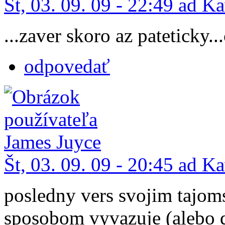
Št, 03. 09. 09 - 22:49 ad K
...zaver skoro az pateticky..
odpovedať
Št, 03. 09. 09 - 20:45 ad K
posledny vers svojim tajom
sposobom vyvazuje (alebo d