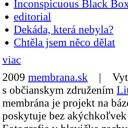
Inconspicuous Black Bo
editorial
Dekáda, která nebyla?
Chtěla jsem něco dělat
viac
2009
membrana.sk
| Vytvo
s občianskym združením
Li
membrána je projekt na báz
poskytuje bez akýchkoľvek