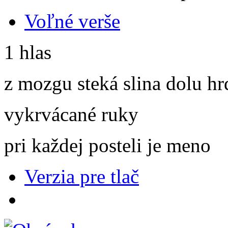
Voľné verše
1 hlas
z mozgu steká slina dolu h
vykrvácané ruky
pri každej posteli je meno
Verzia pre tlač