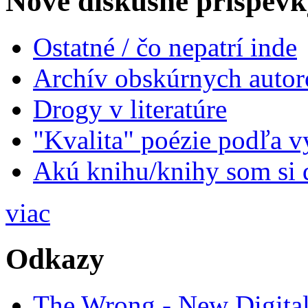
Nové diskusné príspevk
Ostatné / čo nepatrí inde
Archív obskúrnych autor
Drogy v literatúre
"Kvalita" poézie podľa v
Akú knihu/knihy som si 
viac
Odkazy
The Wrong - New Digital