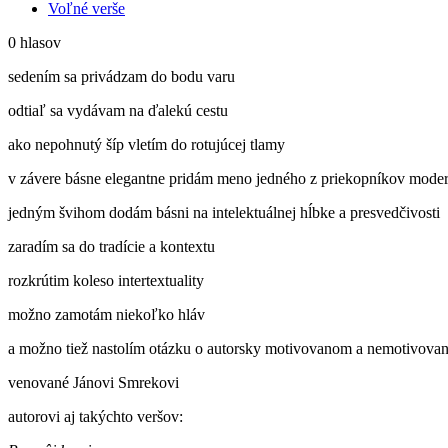
Voľné verše
0 hlasov
sedením sa privádzam do bodu varu
odtiaľ sa vydávam na ďalekú cestu
ako nepohnutý šíp vletím do rotujúcej tlamy
v závere básne elegantne pridám meno jedného z priekopníkov moder
jedným švihom dodám básni na intelektuálnej hĺbke a presvedčivosti
zaradím sa do tradície a kontextu
rozkrútim koleso intertextuality
možno zamotám niekoľko hláv
a možno tiež nastolím otázku o autorsky motivovanom a nemotivova
venované Jánovi Smrekovi
autorovi aj takýchto veršov: