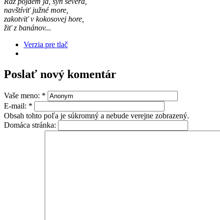
Raz pôjdem ja, syn severa,
navštíviť južné more,
zakotviť v kokosovej hore,
žiť z banánov...
Verzia pre tlač
Poslať nový komentár
Vaše meno:
*
E-mail:
*
Obsah tohto poľa je súkromný a nebude verejne zobrazený.
Domáca stránka: