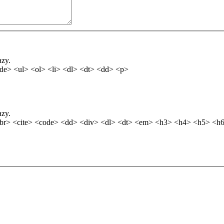
azy.
de> <ul> <ol> <li> <dl> <dt> <dd> <p>
azy.
br> <cite> <code> <dd> <div> <dl> <dt> <em> <h3> <h4> <h5> <h6>