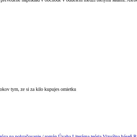
rokov tym, ze si za kilo kupujes omietku
róza na pokračovanie / román
Úvaha
Literárna teória
Vizuálna báseň
R