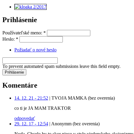
Prihlásenie
Používateľské meno:
*
Heslo:
*
Požiadať o nové heslo
To prevent automated spam submissions leave this field empty.
Komentáre
14. 12. 21 - 21:52
|
TVOJA MAMKA (bez overenia)
co ti je JA MAM TRAKTOR
odpovedať
29. 12. 17 - 12:54
|
Anonymm (bez overenia)
Nuda. Chcelo by to skor nieco v style viedenskeho akcionizmu 