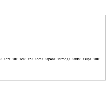
 <hr> <li> <ol> <p> <pre> <span> <strong> <sub> <sup> <ul>