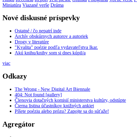
Miniatúra
Viazané verše
Dráma
Nové diskusné príspevky
Ostatné / čo nepatrí inde
Archív obskúrnych autorov a autoriek
Drogy v literatúre
"Kvalita" poézie podľa vydavateľstva Ikar.
Akú knihu/knihy som si dnes kúpil/a
viac
Odkazy
The Wrong - New Digital Art Biennale
404: Not found [gallery]
Členovia dotačných komisií ministerstva kultúry, odstúpte
Čierna listina účastníkov knižných ankiet
Píšete poéziu alebo prózu? Zapojte sa do súťaže!
Agregátor