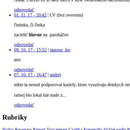
odpovedať
01. 11. 17 - 10:42
|
LV (bez overenia)
čistinka, či čistka
zacieliť
hlavne
na paroháčov
odpovedať
09. 10. 17 - 15:52
|
starous_lee
ano
odpovedať
07. 10. 17 - 16:47
|
andrej
nikto ta nenuti podporovat kartely, ktore vyuzivaju detskych ot
radsej bio lokal fair trade z...
odpovedať
Rubriky
Haiku
Recenzia
Report
Text piesne
Grafika
Fotografia
Voľné verše
P