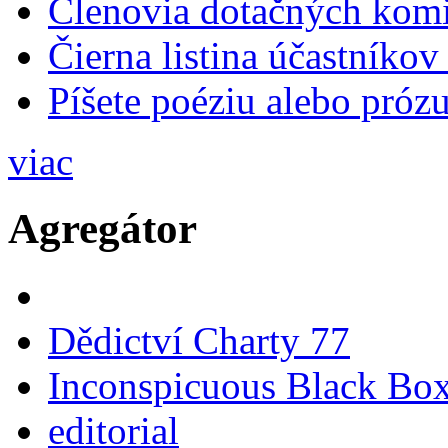
Členovia dotačných komis
Čierna listina účastníkov
Píšete poéziu alebo prózu
viac
Agregátor
Dědictví Charty 77
Inconspicuous Black Bo
editorial