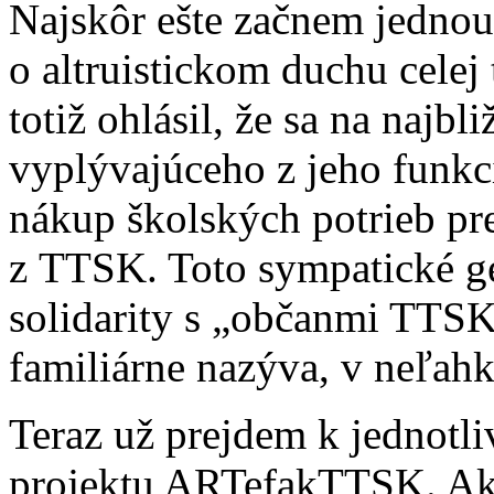
Najskôr ešte začnem jednou
o altruistickom duchu celej
totiž ohlásil, že sa na najbl
vyplývajúceho z jeho funkcie
nákup školských potrieb pr
z TTSK. Toto sympatické g
solidarity s „občanmi TTSK
familiárne nazýva, v neľah
Teraz už prejdem k jednot
projektu ARTefakTTSK. Ak