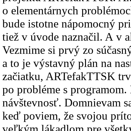
o elementárnych problémoch 
bude istotne nápomocný pri 
tiež v úvode naznačil. A 
Vezmime si prvý zo súčasn
a to je výstavný plán na na
začiatku, ARTefakTTSK trvá
po probléme s programom.
návštevnosť. Domnievam sa
keď poviem, že svojou prí
veľkým lákadlom pre všetk