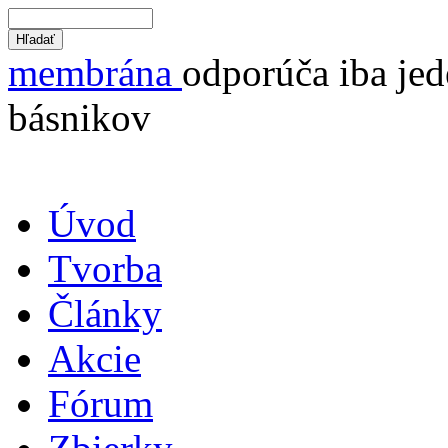
membrána
odporúča iba jed
básnikov
Úvod
Tvorba
Články
Akcie
Fórum