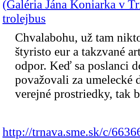
(Galéria Jána Koniarka v Tr
trolejbus
Chvalabohu, už tam nikt
štyristo eur a takzvané a
odpor. Keď sa poslanci do
považovali za umelecké d
verejné prostriedky, tak b
http://trnava.sme.sk/c/6636