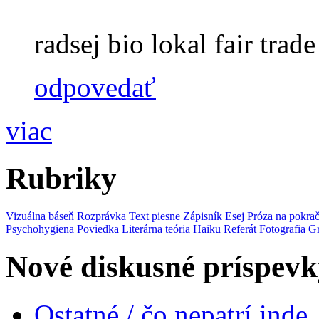
radsej bio lokal fair trade 
odpovedať
viac
Rubriky
Vizuálna báseň
Rozprávka
Text piesne
Zápisník
Esej
Próza na pokra
Psychohygiena
Poviedka
Literárna teória
Haiku
Referát
Fotografia
Gr
Nové diskusné príspevk
Ostatné / čo nepatrí inde