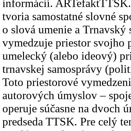
informácií. ARTefaktTTSK. 
tvoria samostatné slovné s
o slová umenie a Trnavský 
vymedzuje priestor svojho p
umelecký (alebo ideový) prie
trnavskej samosprávy (politi
Toto priestorové vymedzenie
autorových úmyslov – spoje
operuje súčasne na dvoch ú
predseda TTSK. Pre celý ten