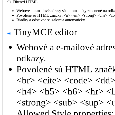
Filtered HTML
Webové a e-mailové adresy sú automaticky zmenené na odk
Povolené sú HTML značky: <a> <em> <strong> <cite> <co
Riadky a odstavce sa zalomia automaticky.
TinyMCE editor
Webové a e-mailové adre
odkazy.
Povolené sú HTML značk
<br> <cite> <code> <dd
<h4> <h5> <h6> <hr> <l
<strong> <sub> <sup> <
Allowed Style properties: 