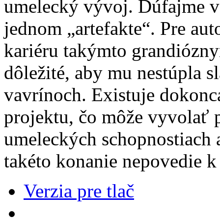
umelecký vývoj. Dúfajme vš
jednom „artefakte“. Pre aut
kariéru takýmto grandiózny
dôležité, aby mu nestúpla s
vavrínoch. Existuje dokonca
projektu, čo môže vyvolať 
umeleckých schopnostiach a
takéto konanie nepovedie k
Verzia pre tlač