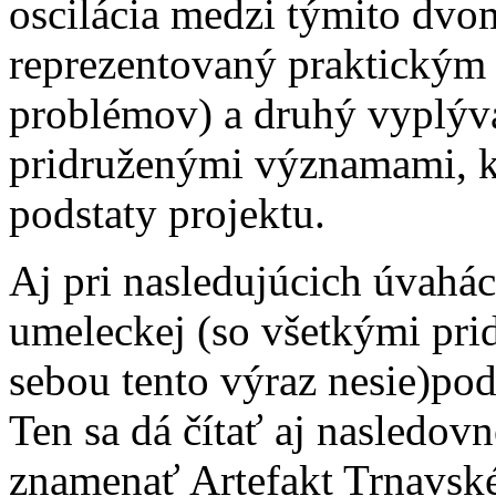
oscilácia medzi týmito dvom
reprezentovaný praktickým
problémov) a druhý vyplýva
pridruženými významami, kt
podstaty projektu.
Aj pri nasledujúcich úvahác
umeleckej (so všetkými pr
sebou tento výraz nesie)po
Ten sa dá čítať aj nasledo
znamenať Artefakt Trnavsk