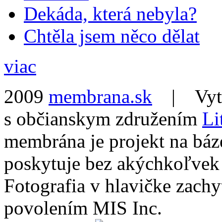
Dekáda, která nebyla?
Chtěla jsem něco dělat
viac
2009
membrana.sk
| Vytvo
s občianskym združením
Li
membrána je projekt na báz
poskytuje bez akýchkoľvek
Fotografia v hlavičke zach
povolením MIS Inc.